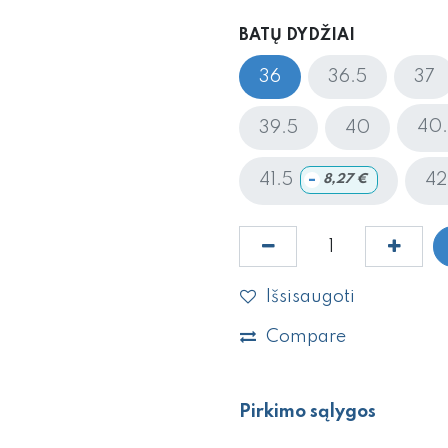
BATŲ DYDŽIAI
36
36.5
37
40
39.5
40
-
41.5
42
8,27
€
Išsisaugoti
Compare
Pirkimo sąlygos