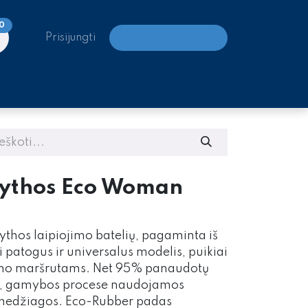
0
Prisijungti
LAIPIOJIMO CENTRAI
Mythos Eco Woman
ythos laipiojimo batelių, pagaminta iš
 patogus ir universalus modelis, puikiai
ojimo maršrutams. Net 95% panaudotų
s, gamybos procese naudojamos
medžiagos. Eco-Rubber padas