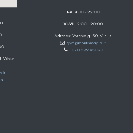
I-V
14:30 - 22:00
00
VI-VII
12:00 - 20:00
0
Adresas: Vytenio g. 50, Vilnius
gym@montismagia.lt
00
+370 699 45093
 Vilnius
.lt
48