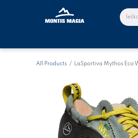
Skip to Content
PARDUOTUVĖ KALNAMS IR KE
All Products
LaSportiva Mythos Eco