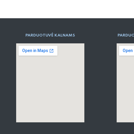
PARD​UOTUVĖ​ KALNAMS
PARDUO