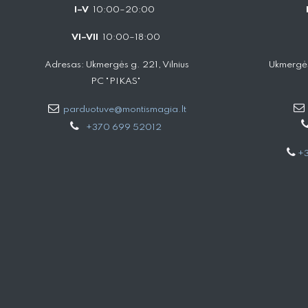
I–V
10:00–20:00
VI–VII
10:00–18:00
Adresas: Ukmergės g. 221, Vilnius
Ukmergės
PC "PIKAS"
parduotuve@montismagia.lt
+370 699 52012
+3