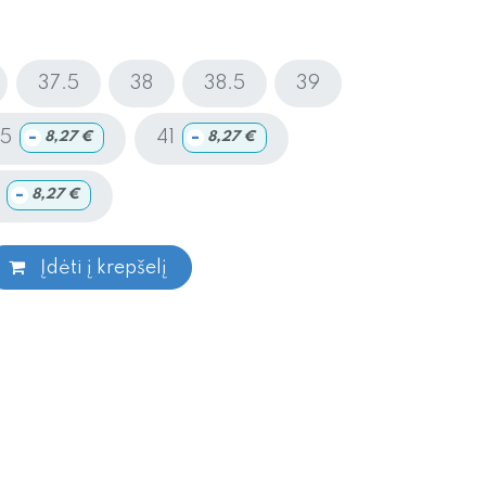
37.5
38
38.5
39
-
-
.5
41
8,27
€
8,27
€
-
8,27
€
Įdėti į krepšelį