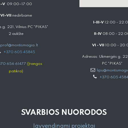
I–V
09:00–17:00
VI–VII
nedirbame
I-III-V
12:00 - 22:
 g. 221, Vilnius PC "PIKAS"
2 aukšte
II-IV
08:00 - 22:0
prof@montismagia.lt
VI - VII
10:00 - 20:
+
370 605 4584​5
Adresas: Ukmergės g. 221,
PC "PIKAS"
70 656 61477
(Įrangos
lipu@montismagia
patikra)
+370 605 458
SVARBIOS NUORODOS
Įgyvendinami projektai