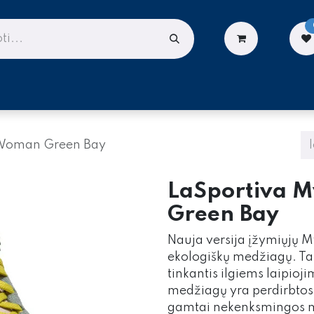
LIONĖMS
DARBUI AUKŠTYJE
PASLAUGOS
 Woman Green Bay
LaSportiva 
Green Bay
Nauja versija įžymiųjų M
ekologiškų medžiagų. Tai
tinkantis ilgiems laipi
medžiagų yra perdirbto
gamtai nekenksmingos 