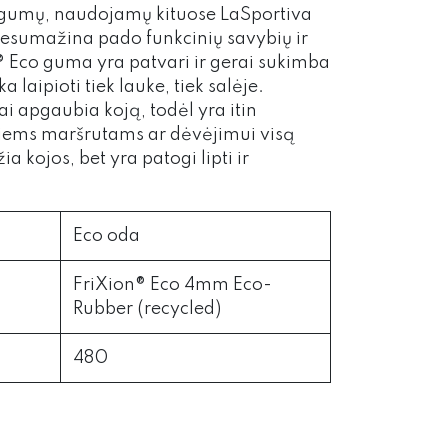
 gumų, naudojamų kituose LaSportiva
nesumažina pado funkcinių savybių ir
 Eco guma yra patvari ir gerai sukimba
a laipioti tiek lauke, tiek salėje.
ai apgaubia koją, todėl yra itin
lgiems maršrutams ar dėvėjimui visą
 kojos, bet yra patogi lipti ir
Eco oda
FriXion® Eco 4mm Eco-
Rubber (recycled)
480