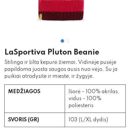
LaSportiva Pluton Beanie
Stilinga ir šilta kepurė žiemai. Vidinėje pusėje
papildoma juosta saugos ausis nuo vėjo. Su ja
puikiai atrodysite ir mieste, ir žygyje.
MEDŽIAGOS
Išorė - 100% akrilas,
vidus - 100%
poliesteris
SVORIS (GR)
103 (L/XL dydis)