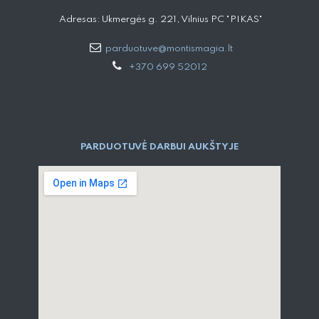
Adresas: Ukmergės g. 221, Vilnius PC "PIKAS"
parduotuve@montismagia.lt
+370 699 52012
PARDUOTUVĖ DARBUI AUKŠTYJE