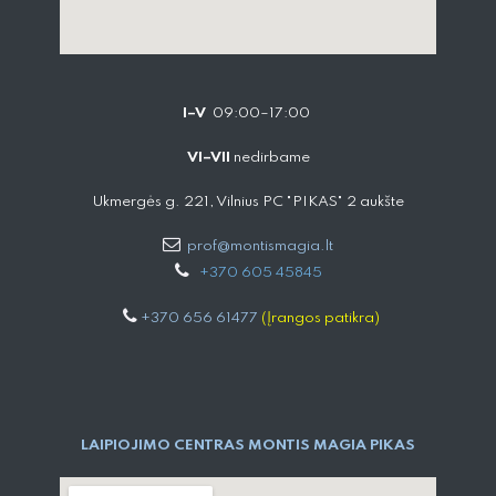
I–V
09:00–17:00
VI–VII
nedirbame
Ukmergės g. 221, Vilnius PC "PIKAS" 2 aukšte
prof@montismagia.lt
+
370 605 4584​5
+370 656 61477
(Įrangos patikra)
LAIPIOJIMO CENTRAS MONTIS MAGIA PIKAS