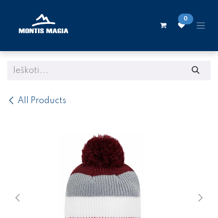
Skip to Content
0
All Products