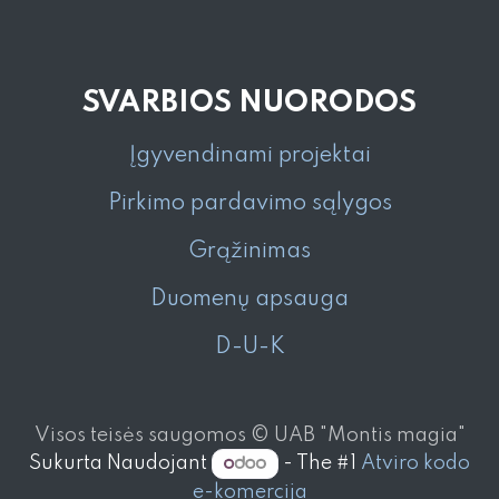
SVARBIOS NUORODOS
Įgyvendinami projektai
Pirkimo pardavimo sąlygos
Grąžinimas
Duomenų apsauga
D-U-K
Visos teisės saugomos © UAB "Montis magia"
Sukurta Naudojant
- The #1
Atviro kodo
e-komercija