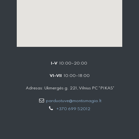
I–V
10:00–20:00
VI–VII
10:00–18:00
Adresas: Ukmergės g. 221, Vilnius PC "PIKAS"
parduotuve@montismagia.lt
+370 699 52012