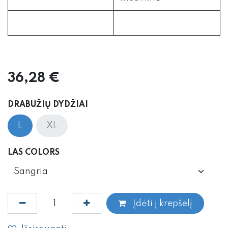
36,28
€
DRABUŽIŲ DYDŽIAI
L
XL
LAS COLORS
Įdėti į krepšelį