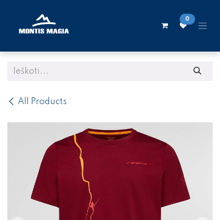
Skip to Content
0
All Products