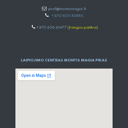
prof@montismagia.lt
+
370 605 4584​5
+370 656 61477
(Įrangos patikra)
LAIPIOJIMO CENTRAS MONTIS MAGIA PIKAS