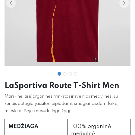
LaSportiva Route T-Shirt Men
Marškinėliai iš organinės minkštos ir švelnios medvilnės, su
kuriais patogiai jausitės laipiodami, smagiai leisdami laiką
mieste ar išėję į nesudėtingą žygį.
MEDŽIAGA
100% organinė
medvilnė