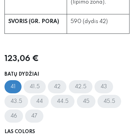
(lipimo zona).
SVORIS (GR. PORA)
590 (dydis 42)
123,06
€
BATŲ DYDŽIAI
41
41.5
42
42.5
43
43.5
44
44.5
45
45.5
46
47
LAS COLORS