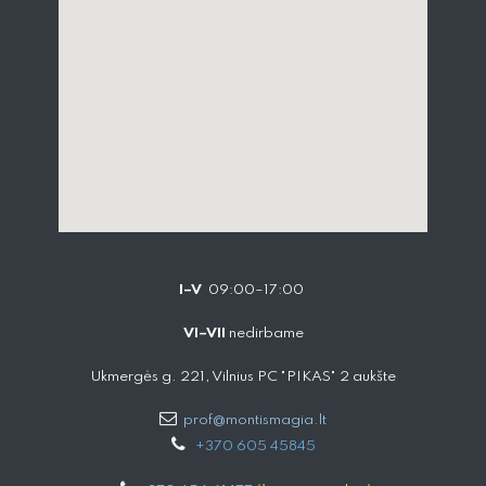
I–V
09:00–17:00
VI–VII
nedirbame
Ukmergės g. 221, Vilnius PC "PIKAS" 2 aukšte
prof@montismagia.lt
+
370 605 4584​5