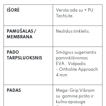
IŠORĖ
Versta oda su + PU
TechLite.
PAMUŠALAS /
Neslidus tinklelis.
MEMBRANA
PADO
Smūgius sugeriantis
TARPSLUOKSNIS
paminkštinimas
EVA. Vidpadis
- Ortholite Approach
4 mm
PADAS
Mega-Grip Vibram
su gomine piršto ir
kulno apsauga