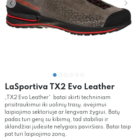
LaSportiva TX2 Evo Leather
„TX2 Evo Leather“ batai skirti techniniam
prisitraukimui iki uolinių trasų, avėjimui
laipiojimo sektoriuje ar lengvam žygiui. Batų
padas turi gerą su kibimą, tad stabiliai ir
sklandžiai judėsite nelygiais paviršiais. Batai taip
pat turi laipiojimo zoną.