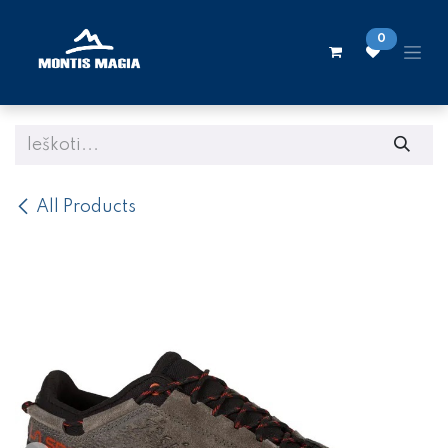
Skip to Content
0
All Products