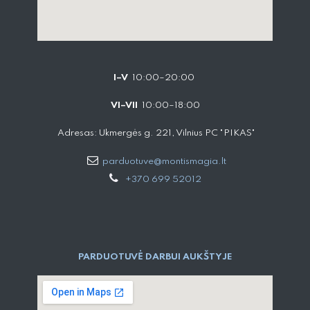
I–V
10:00–20:00
VI–VII
10:00–18:00
Adresas: Ukmergės g. 221, Vilnius PC "PIKAS"
parduotuve@montismagia.lt
+370 699 52012
PARDUOTUVĖ DARBUI AUKŠTYJE