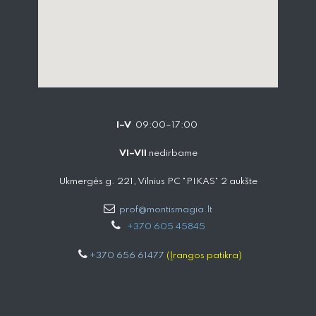
I–V
09:00–17:00
VI–VII
nedirbame
Ukmergės g. 221, Vilnius PC "PIKAS" 2 aukšte
prof@montismagia.lt
+
370 605 4584​5
+370 656 61477
(Įrangos patikra)