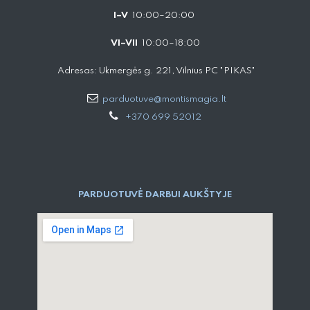
I–V
10:00–20:00
VI–VII
10:00–18:00
Adresas: Ukmergės g. 221, Vilnius PC "PIKAS"
parduotuve@montismagia.lt
+370 699 52012
PARDUOTUVĖ DARBUI AUKŠTYJE