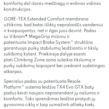
komfortą dėl išorės medžiagų ir erdvios vidinės
konstrukcijos.
GORE-TEX Extended Comfort membrana
užtikrina, kad batai išliktų nepralaidūs vandeniui
ir kvėpuojantys, net ir ilgai juos dėvint. Padas
su Vibram® MegaGrip mišiniu ir
patentuota Impact Brake System™ struktūra
garantuoja puikų stabilumą leidžiantis ir tikslų
sukibimą kylant. Priekinėje dalyje esanti
plati Climbing Zone zona suteikia tikslumą ir
puikų sukibimą laipiojant bei įveikiant sudėtingas
atkarpas.
Specialus padas su patentuota Resole
Platform™ sistema leidžia TX4 Evo GTX batų
padus keisti naujais neprarandant jų našumo ir
komforto. Toks sprendimas leidžia pratęsti jų
gyvavimo ciklą ir taip sumažinti atliekų kiekį.