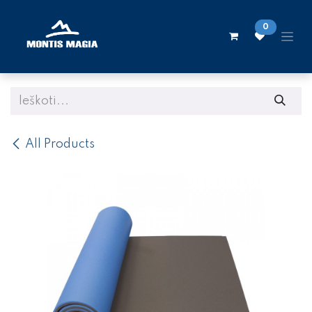
Skip to Content
0
All Products