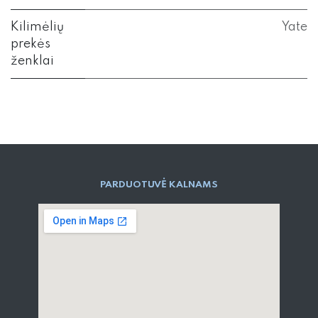
Kilimėlių
Yate
prekės
ženklai
PARD​UOTUVĖ​ KALNAMS