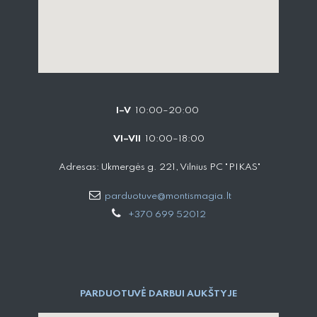
I–V
10:00–20:00
VI–VII
10:00–18:00
Adresas: Ukmergės g. 221, Vilnius PC "PIKAS"
parduotuve@montismagia.lt
+370 699 52012
PARDUOTUVĖ DARBUI AUKŠTYJE