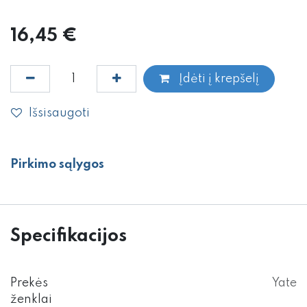
16,45
€
Įdėti į krepšelį
Išsisaugoti
Pirkimo sąlygos
Specifikacijos
Prekės
Yate
ženklai