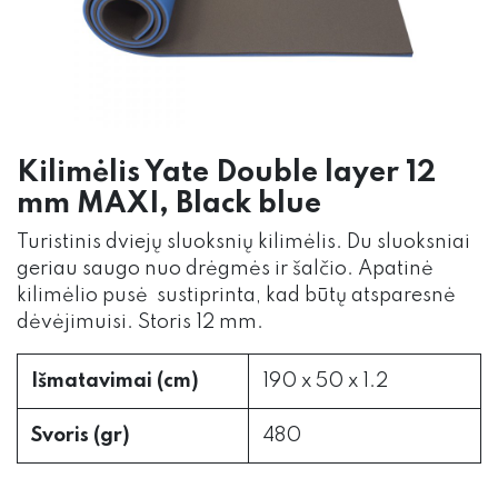
Kilimėlis Yate Double layer 12
mm MAXI, Black blue
Turistinis dviejų sluoksnių kilimėlis. Du sluoksniai
geriau saugo nuo drėgmės ir šalčio. Apatinė
kilimėlio pusė sustiprinta, kad būtų atsparesnė
dėvėjimuisi. Storis 12 mm.
Išmatavimai (cm)
190 x 50 x 1.2
Svoris (gr)
480