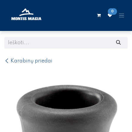
Skip to Content
0
Karabinų priedai