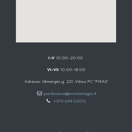
I–V
10:00–20:00
VI–VII
10:00–18:00
Adresas: Ukmergės g. 221, Vilnius PC "PIKAS"
parduotuve@montismagia.lt
+370 699 52012