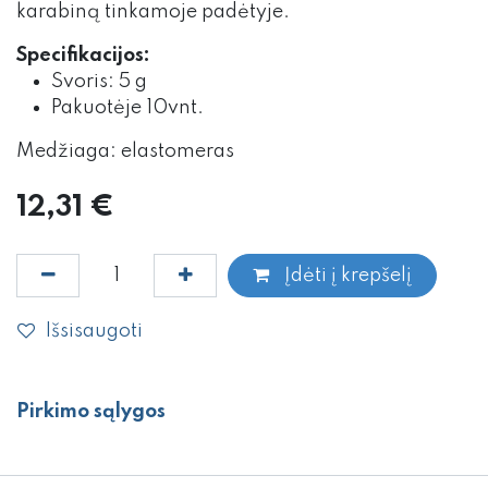
karabiną tinkamoje padėtyje.
Specifikacijos:
Svoris: 5 g
Pakuotėje 10vnt.
Medžiaga: elastomeras
12,31
€
Įdėti į krepšelį
Išsisaugoti
Pirkimo sąlygos