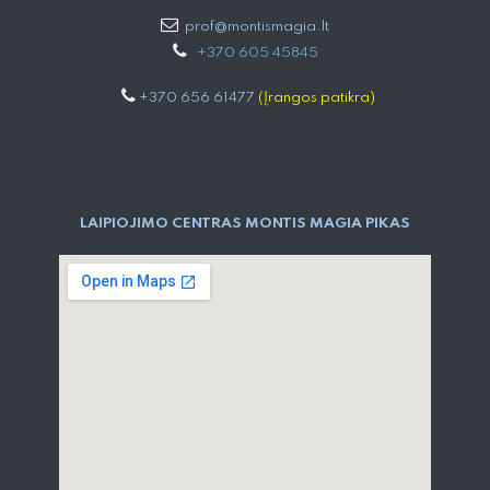
prof@montismagia.lt
+
370 605 4584​5
+370 656 61477
(Įrangos patikra)
LAIPIOJIMO CENTRAS MONTIS MAGIA PIKAS