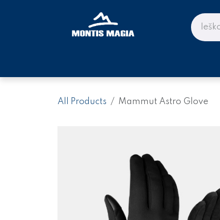
Skip to Content
PARDUOTUVĖ KALNAMS IR KE
All Products
Mammut Astro Glove