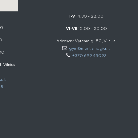
I-V
14:30 - 22:00
00
VI-VII
12:00 - 20:00
0
Adresas: Vytenio g. 50, Vilnius
gym@montismagia.lt
00
+370 699 45093
 Vilnius
.lt
48