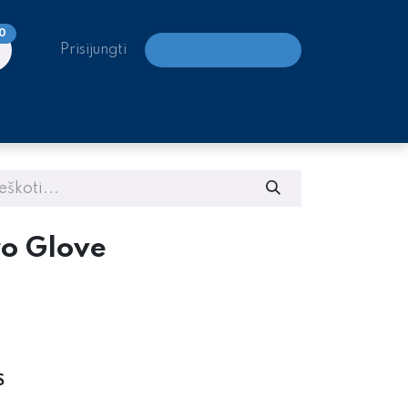
0
Prisijungti
LAIPIOJIMO CENTRAI
o Glove
S