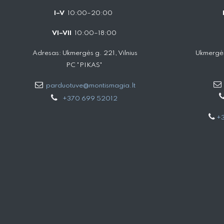
I–V
10:00–20:00
VI–VII
10:00–18:00
Adresas: Ukmergės g. 221, Vilnius
Ukmergės
PC "PIKAS"
parduotuve@montismagia.lt
+370 699 52012
+3