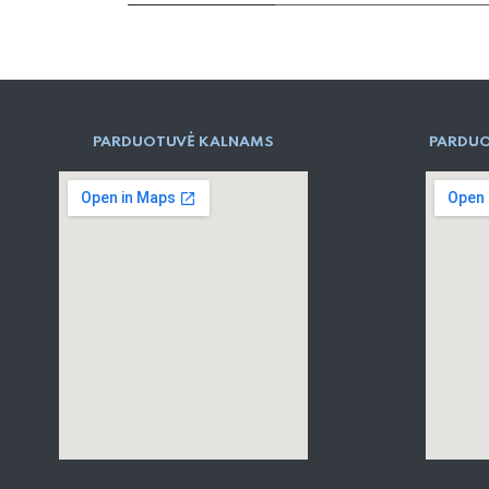
PARD​UOTUVĖ​ KALNAMS
PARDUO