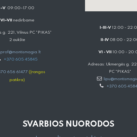
I–V
09:00–17:00
VI–VII
nedirbame
I-III-V
12:00 - 22:
 g. 221, Vilnius PC "PIKAS"
2 aukšte
II-IV
08:00 - 22:0
prof@montismagia.lt
VI - VII
10:00 - 20:
+
370 605 4584​5
Adresas: Ukmergės g. 221,
PC "PIKAS"
70 656 61477
(Įrangos
lipu@montismagia
patikra)
+370 605 458
SVARBIOS NUORODOS