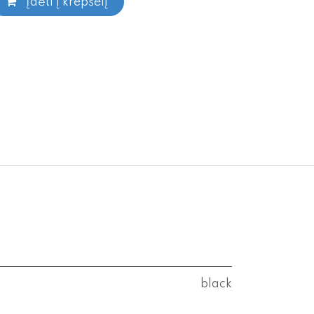
Įdėti į krepšelį
black