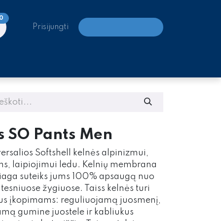
0
Prisijungti
LAIPIOJIMO CENTRAI
s SO Pants Men
versalios Softshell kelnės alpinizmui,
s, laipiojimui ledu. Kelnių membrana
žiaga suteiks jums 100% apsaugą nuo
ltesniuose žygiuose. Taiss kelnės turi
ngus įkopimams: reguliuojamą juosmenį,
amą gumine juostele ir kabliukus