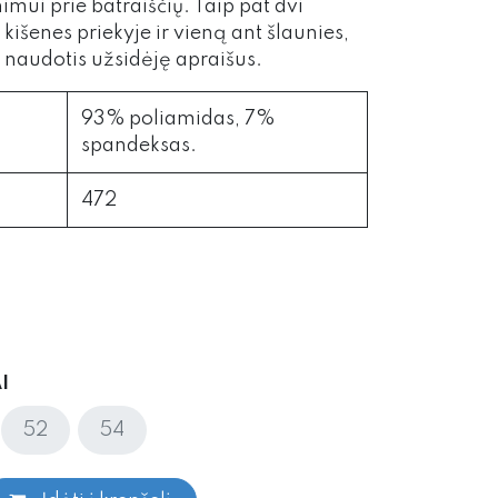
nimui prie batraiščių. Taip pat dvi
kišenes priekyje ir vieną ant šlaunies,
 naudotis užsidėję apraišus.
93% poliamidas, 7%
spandeksas.
472
I
52
54