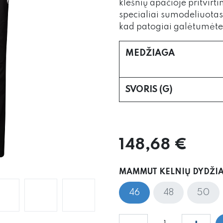
klešnių apačioje pritvirti
specialiai sumodeliuotas 
kad patogiai galėtumėte
MEDŽIAGA
SVORIS (G)
148,68
€
MAMMUT KELNIŲ DYDŽIA
46
48
50