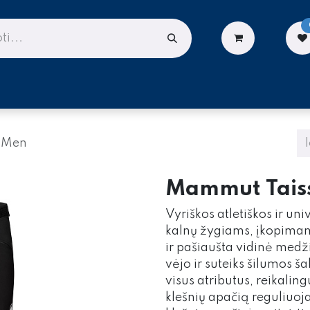
LIONĖMS
DARBUI AUKŠTYJE
PASLAUGOS
 Men
Mammut Tais
Vyriškos atletiškos ir uni
kalnų žygiams, įkopimam
ir pašiaušta vidinė med
vėjo ir suteiks šilumos ša
visus atributus, reikali
klešnių apačią reguliuoj