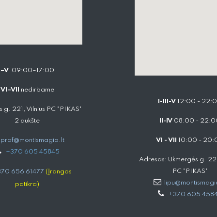
I–V
09:00–17:00
VI–VII
nedirbame
I-III-V
12:00 - 22:
 g. 221, Vilnius PC "PIKAS"
2 aukšte
II-IV
08:00 - 22:0
prof@montismagia.lt
VI - VII
10:00 - 20:
+
370 605 4584​5
Adresas: Ukmergės g. 221,
PC "PIKAS"
70 656 61477
(Įrangos
lipu@montismagia
patikra)
+370 605 458