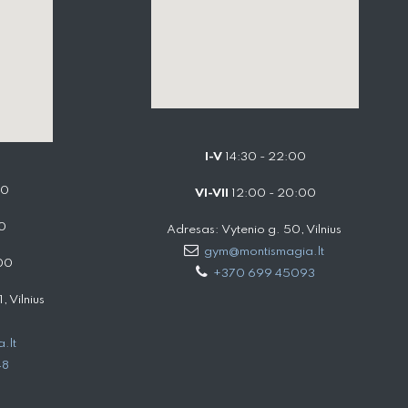
I-V
14:30 - 22:00
00
VI-VII
12:00 - 20:00
0
Adresas: Vytenio g. 50, Vilnius
gym@montismagia.lt
00
+370 699 45093
 Vilnius
.lt
48