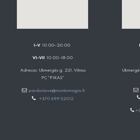
I–V
10:00–20:00
VI–VII
10:00–18:00
Adresas: Ukmergės g. 221, Vilnius
Ukmergės
PC "PIKAS"
parduotuve@montismagia.lt
+370 699 52012
+3