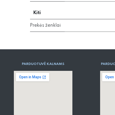
Kiti
Prekės ženklai
PARD​UOTUVĖ​ KALNAMS
PARDUO