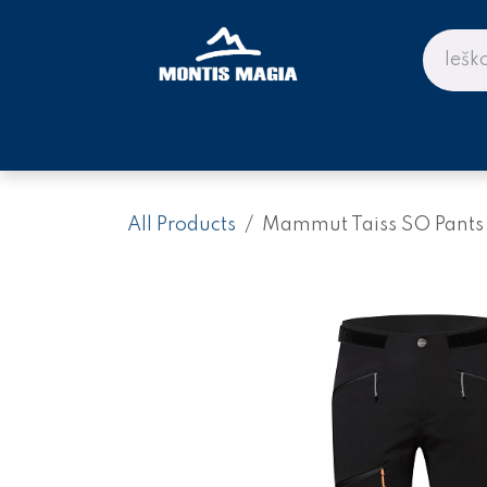
Skip to Content
PARDUOTUVĖ KALNAMS IR KE
All Products
Mammut Taiss SO Pants