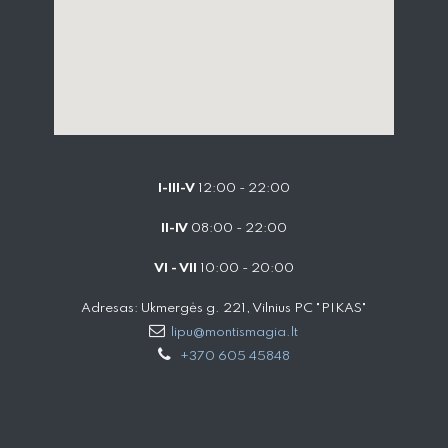
I-III-V
12:00 - 22:00
II-IV
08:00 - 22:00
VI - VII
10:00 - 20:00
Adresas: Ukmergės g. 221, Vilnius PC "PIKAS"
lipu@montismagia.lt
+370 605 45848