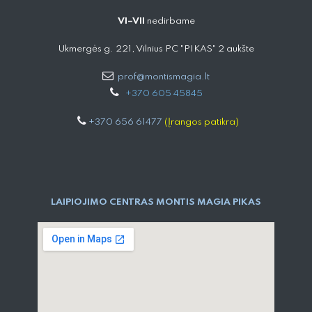
VI–VII
nedirbame
Ukmergės g. 221, Vilnius PC "PIKAS" 2 aukšte
prof@montismagia.lt
+
370 605 4584​5
+370 656 61477
(Įrangos patikra)
LAIPIOJIMO CENTRAS MONTIS MAGIA PIKAS