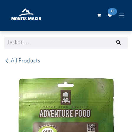
Skip to Content
0
All Products