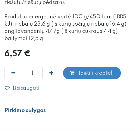
riešutų/riešutų pėdsakų.
Produkto energetinė vėrtė 100 g/450 kcal (1885
kJ): riebalų 23,6 g (iš kurių sočiųjų riebalų 16,4 g),
angliavandenių 47,7g (iš kurių cukraus 7,4 g),
baltymai 12,5 g.
6,57
€
Įdėti į krepšelį
Išsisaugoti
Pirkimo sąlygos