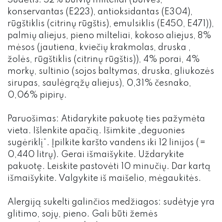
Sudėtis: 52% bulvių milteliai (bulvės,
konservantas (E223), antioksidantas (E304),
rūgštiklis (citrinų rūgštis), emulsiklis (E450, E471)),
palmių aliejus, pieno milteliai, kokoso aliejus, 8%
mėsos (jautiena, kviečių krakmolas, druska ,
žolės, rūgštiklis (citrinų rūgštis)), 4% porai, 4%
morkų, sultinio (sojos baltymas, druska, gliukozės
sirupas, saulėgrąžų aliejus), 0,31% česnako,
0,06% pipirų.
Paruošimas: Atidarykite pakuotę ties pažymėta
vieta. Išlenkite apačią. Išimkite „deguonies
sugėriklį“. Įpilkite karšto vandens iki 12 linijos (=
0,440 litrų). Gerai išmaišykite. Uždarykite
pakuotę. Leiskite pastovėti 10 minučių. Dar kartą
išmaišykite. Valgykite iš maišelio, mėgaukitės.
Alergiją sukelti galinčios medžiagos: sudėtyje yra
glitimo, sojų, pieno. Gali būti žemės