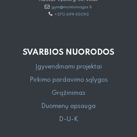
gym@montismagia.lt
+370 699 45093
SVARBIOS NUORODOS
Įgyvendinami projektai
Pirkimo pardavimo sąlygos
Grąžinimas
Duomenų apsauga
D-U-K