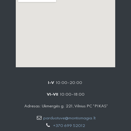
I–V
10:00–20:00
VI–VII
10:00–18:00
Adresas: Ukmergės g. 221, Vilnius PC "PIKAS"
parduotuve@montismagia.lt
+370 699 52012