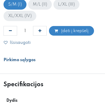
S/M (I)
M/L (II)
L/XL (III)
XL/XXL (IV)
Įdėti į krepšelį
Išsisaugoti
Pirkimo sąlygos
Specifikacijos
Dydis