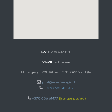
I–V
09:00–17:00
VI–VII
nedirbame
Ukmergės g. 221, Vilnius PC "PIKAS" 2 aukšte
prof@montismagia.lt
+
370 605 4584​5
+370 656 61477
(Įrangos patikra)