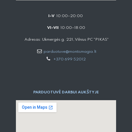
I–V
10:00–20:00
VI–VII
10:00–18:00
Adresas: Ukmergės g. 221, Vilnius PC "PIKAS"
parduotuve@montismagia.lt
+370 699 52012
PARDUOTUVĖ DARBUI AUKŠTYJE