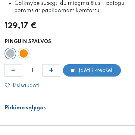
Galimybė susegti du miegmaišius – patogu
poroms ar papildomam komfortui.
129,17
€
PINGUIN SPALVOS
Įdėti į krepšelį
Išsisaugoti
Pirkimo sąlygos