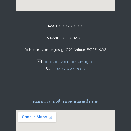
I–V
10:00–20:00
VI–VII
10:00–18:00
Adresas: Ukmergės g. 221, Vilnius PC "PIKAS"
parduotuve@montismagia.lt
+370 699 52012
PARDUOTUVĖ DARBUI AUKŠTYJE