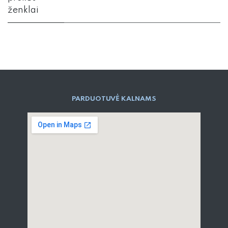
ženklai
PARD​UOTUVĖ​ KALNAMS