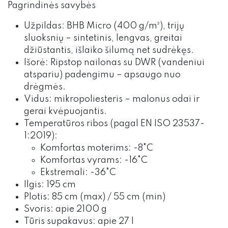
Pagrindinės savybės
Užpildas: BHB Micro (400 g/m²), trijų
sluoksnių – sintetinis, lengvas, greitai
džiūstantis, išlaiko šilumą net sudrėkęs.
Išorė: Ripstop nailonas su DWR (vandeniui
atspariu) padengimu – apsaugo nuo
drėgmės.
Vidus: mikropoliesteris – malonus odai ir
gerai kvėpuojantis.
Temperatūros ribos (pagal EN ISO 23537-
1:2019):
Komfortas moterims: -8°C
Komfortas vyrams: -16°C
Ekstremali: -36°C
Ilgis: 195 cm
Plotis: 85 cm (max) / 55 cm (min)
Svoris: apie 2100 g
Tūris supakavus: apie 27 l