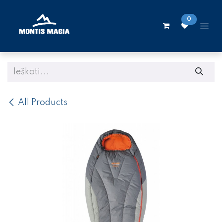
Skip to Content
0
All Products