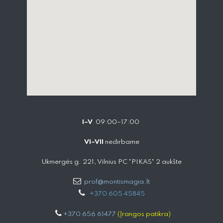
I–V
09:00–17:00
VI–VII
nedirbame
Ukmergės g. 221, Vilnius PC "PIKAS" 2 aukšte
prof@montismagia.lt
+
370 605 4584​5
+370 656 61477
(Įrangos patikra)