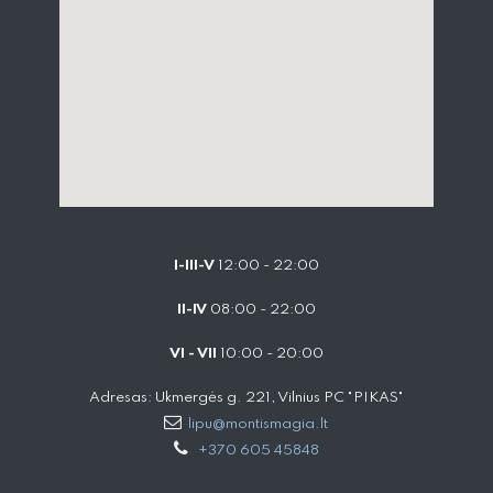
I-III-V
12:00 - 22:00
II-IV
08:00 - 22:00
VI - VII
10:00 - 20:00
Adresas: Ukmergės g. 221, Vilnius PC "PIKAS"
lipu@montismagia.lt
+370 605 45848