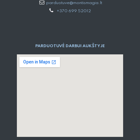
parduotuve@montismagia.lt
+370 699 52012
PARDUOTUVĖ DARBUI AUKŠTYJE