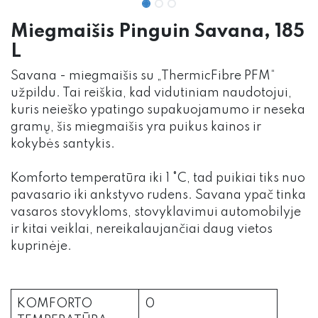
Miegmaišis Pinguin Savana, 185
L
Savana - miegmaišis su „ThermicFibre PFM“
užpildu. Tai reiškia, kad vidutiniam naudotojui,
kuris neieško ypatingo supakuojamumo ir neseka
gramų, šis miegmaišis yra puikus kainos ir
kokybės santykis.
Komforto temperatūra iki 1 °C, tad puikiai tiks nuo
pavasario iki ankstyvo rudens. Savana ypač tinka
vasaros stovykloms, stovyklavimui automobilyje
ir kitai veiklai, nereikalaujančiai daug vietos
kuprinėje.
KOMFORTO
0