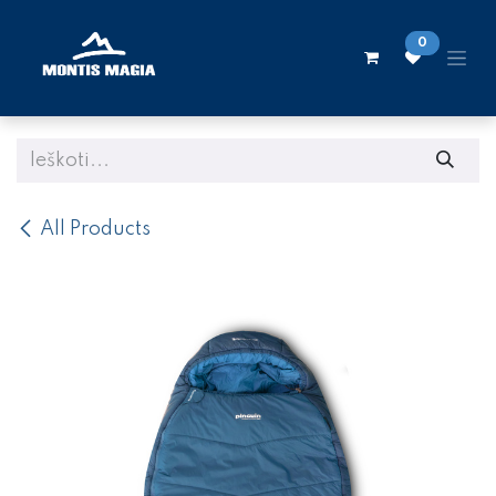
Skip to Content
0
All Products