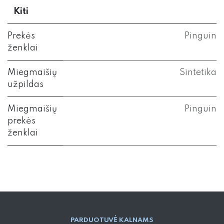
Kiti
Prekės
Pinguin
ženklai
Miegmaišių
Sintetika
užpildas
Miegmaišių
Pinguin
prekės
ženklai
PARD​UOTUVĖ​ KALNAMS