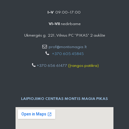
I–V
09:00–17:00
VI–VII
nedirbame
Ukmergės g. 221, Vilnius PC "PIKAS" 2 aukšte
prof@montismagia.lt
+
370 605 4584​5
+370 656 61477
(Įrangos patikra)
LAIPIOJIMO CENTRAS MONTIS MAGIA PIKAS