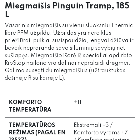
Miegmaišis Pinguin Tramp, 185
L
Vasarinis miegmaišis su vienu sluoksniu Thermic
fibre PFM užpildu. Užpildas yra nereiklus
priežiūrai, puikiai susispaudžia, lengvai džiūva ir
beveik nepraranda savo šiluminių savybių net
sušlapęs. Miegmaišio išorė iš specialiai apdirbto
RipStop nailono yra dalinai nepralaidi drėgmei.
Galima susegti du miegmaišius (užtrauktukas
dešinėje R su kairėje L).
KOMFORTO
+11
TEMPERATŪRA
TEMPERATŪROS
Ekstremali -5 /
REŽIMAS (PAGAL EN
Komforto vyrams +7