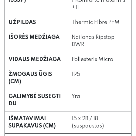
13537)
/ Komforto moterims
+11
UŽPILDAS
Thermic Fibre PFM
IŠORĖS MEDŽIAGA
Nailonas Ripstop
DWR
VIDAUS MEDŽIAGA
Poliesteris Micro
ŽMOGAUS ŪGIS
195
(CM)
GALIMYBĖ SUSEGTI
Yra
DU
IŠMATAVIMAI
15 x 28 / 18
SUPAKAVUS (CM)
(suspaustas)