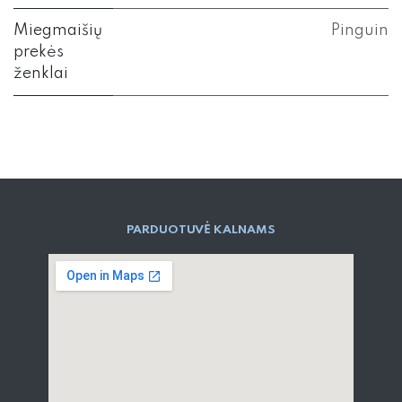
Miegmaišių
Pinguin
prekės
ženklai
PARD​UOTUVĖ​ KALNAMS