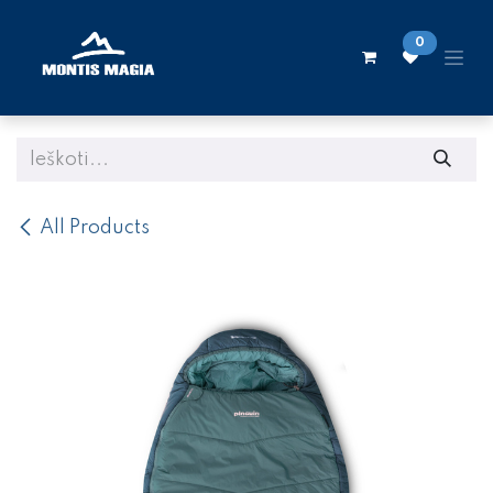
Skip to Content
0
All Products