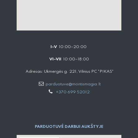
I–V
10:00–20:00
VI–VII
10:00–18:00
Adresas: Ukmergės g. 221, Vilnius PC "PIKAS"
parduotuve@montismagia.lt
+370 699 52012
PARDUOTUVĖ DARBUI AUKŠTYJE