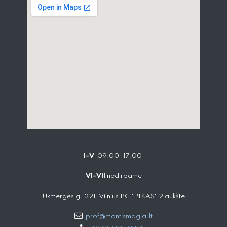
I–V
09:00–17:00
VI–VII
nedirbame
Ukmergės g. 221, Vilnius PC "PIKAS" 2 aukšte
prof@montismagia.lt