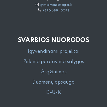
gym@montismagia.lt
+370 699 45093
SVARBIOS NUORODOS
Įgyvendinami projektai
Pirkimo pardavimo sąlygos
Grąžinimas
Duomenų apsauga
D-U-K