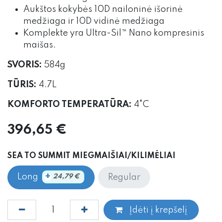
Aukštos kokybės 10D nailoninė išorinė
medžiaga ir 10D vidinė medžiaga
Komplekte yra Ultra-Sil™ Nano kompresinis
maišas.
SVORIS:
584g
TŪRIS:
4.7L
KOMFORTO TEMPERATŪRA:
4°C
396,65
€
SEA TO SUMMIT MIEGMAIŠIAI/KILIMĖLIAI
+
Long
Regular
24,79
€
Įdėti į krepšelį