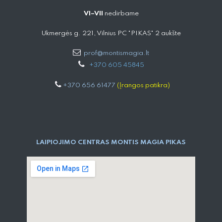
VI–VII
nedirbame
Ukmergės g. 221, Vilnius PC "PIKAS" 2 aukšte
prof@montismagia.lt
+
370 605 4584​5
+370 656 61477
(Įrangos patikra)
LAIPIOJIMO CENTRAS MONTIS MAGIA PIKAS