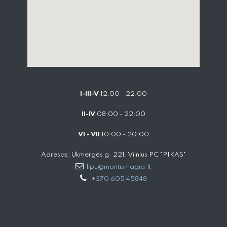
I-III-V
12:00 - 22:00
II-IV
08:00 - 22:00
VI - VII
10:00 - 20:00
Adresas: Ukmergės g. 221, Vilnius PC "PIKAS"
lipu@montismagia.lt
+370 605 45848