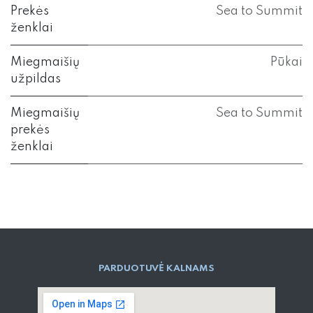
Prekės
Sea to Summit
ženklai
Miegmaišių
Pūkai
užpildas
Miegmaišių
Sea to Summit
prekės
ženklai
PARD​UOTUVĖ​ KALNAMS