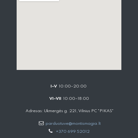
I–V
10:00–20:00
VI–VII
10:00–18:00
Adresas: Ukmergės g. 221, Vilnius PC "PIKAS"
parduotuve@montismagia.lt
+370 699 52012