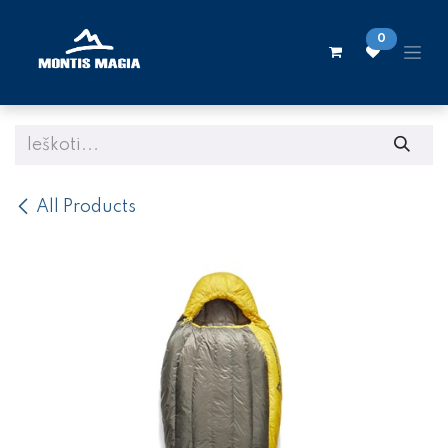
Skip to Content
0
All Products