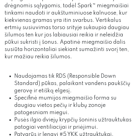
drėgnomis sąlygomis, todėl Spark™ miegmaišiai
tinkami naudoti ir aukštuminiuose kalnuose, kur
kiekvienas gramas yra itin svarbus. Vertikalus
ertmių susiuvimas torso srityje sukaupia daugiau
šilumos ten kur jos labiausiai reikia ir neleidžia
pūkui sukristi į šonus. Apatinė miegmaišio dalis
susiūta horizontaliai siekiant sumažinti svorį ten,
kur mažiau reikia šilumos.
Naudojamas tik RDS (Responsible Down
Standard) pūkas, palaikant vandens paukščių
gerovę ir etišką elgesį.
Specifinė mumijos miegmaišio forma su
daugiau vietos pečių ir klubų zonoje
patogesniam miegui.
Pusės ilgio dviejų krypčių šoninis užtrauktukas
patogiai ventiliacijai ir priėjimui.
Patvarūs ir lengvi #5 YKK užtrauktukai.