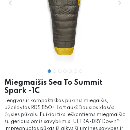
Miegmaišis Sea To Summit
Spark -1C
Lengvas ir kompaktiškas pūkinis miegaišis,
užpildytas RDS 850+ Loft aukščiausios klasės
žąsies pūkais. Puikiai tiks ieškantiems miegmaišio
su geriausiomis savybėmis. ULTRA-DRY Down™
impregnuotas pūkas išlaikys šilumines savybes ir