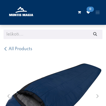
Skip to Content
0
All Products