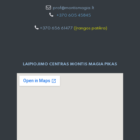
prof@montismagia.lt
+
370 605 4584​5
+370 656 61477
(Įrangos patikra)
LAIPIOJIMO CENTRAS MONTIS MAGIA PIKAS