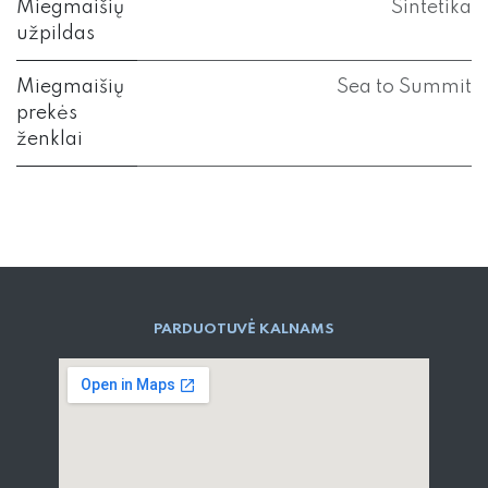
Miegmaišių
Sintetika
užpildas
Miegmaišių
Sea to Summit
prekės
ženklai
PARD​UOTUVĖ​ KALNAMS