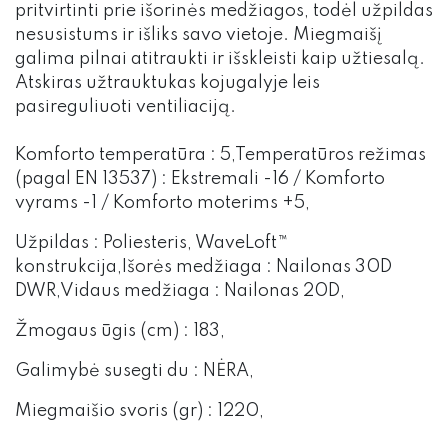
pritvirtinti prie išorinės medžiagos, todėl užpildas
nesusistums ir išliks savo vietoje. Miegmaišį
galima pilnai atitraukti ir išskleisti kaip užtiesalą.
Atskiras užtrauktukas kojugalyje leis
pasireguliuoti ventiliaciją.
Komforto temperatūra : 5,Temperatūros režimas
(pagal EN 13537) : Ekstremali -16 / Komforto
vyrams -1 / Komforto moterims +5,
Užpildas : Poliesteris, WaveLoft™
konstrukcija,Išorės medžiaga : Nailonas 30D
DWR,Vidaus medžiaga : Nailonas 20D,
Žmogaus ūgis (cm) : 183,
Galimybė susegti du : NĖRA,
Miegmaišio svoris (gr) : 1220,