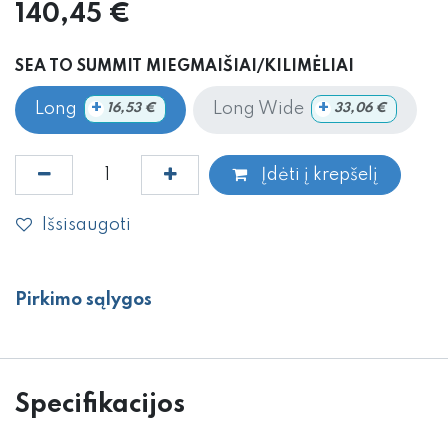
140,45
€
SEA TO SUMMIT MIEGMAIŠIAI/KILIMĖLIAI
+
+
Long
Long Wide
16,53
€
33,06
€
Įdėti į krepšelį
Išsisaugoti
Pirkimo sąlygos
Specifikacijos