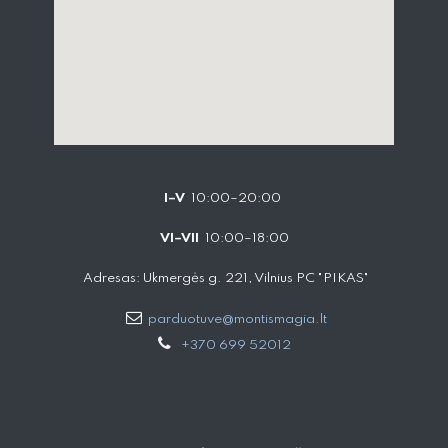
I–V
10:00–20:00
VI–VII
10:00–18:00
Adresas: Ukmergės g. 221, Vilnius PC "PIKAS"
parduotuve@montismagia.lt
+370 699 52012