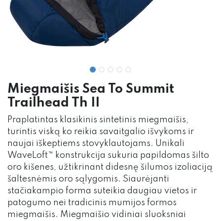
Miegmaišis Sea To Summit
Trailhead Th II
Praplatintas klasikinis sintetinis miegmaišis,
turintis viską ko reikia savaitgalio išvykoms ir
naujai iškeptiems stovyklautojams. Unikali
WaveLoft™ konstrukcija sukuria papildomas šilto
oro kišenes, užtikrinant didesnę šilumos izoliaciją
šaltesnėmis oro sąlygomis. Siaurėjanti
stačiakampio forma suteikia daugiau vietos ir
patogumo nei tradicinis mumijos formos
miegmaišis. Miegmaišio vidiniai sluoksniai