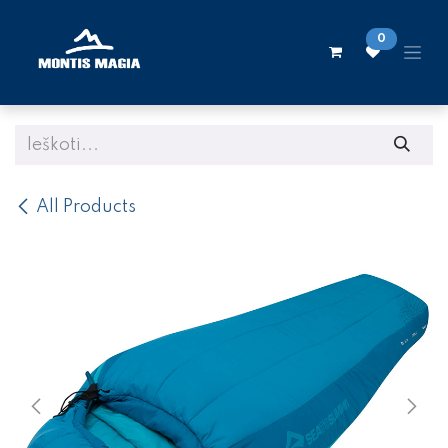
Skip to Content
0
All Products