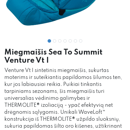
Miegmaišis Sea To Summit
Venture Vt I
Venture Vt I sintetinis miegmaišis, sukurtas
moterims ir suteikiantis papildomos šilumos ten,
kur jos labiausiai reikia. Puikiai tinkantis
tarpiniams sezonams, šis miegmaišis turi
universalias vėdinimo galimybes ir
THERMOLITE® izoliaciją - ypač efektyvią net
drėgnomis sąlygomis. Unikali WaveLoft™
konstrukcija iš THERMOLITE® užpildo sluoksnių,
sukuria papildomas šilto oro kišenes, užtikrinant