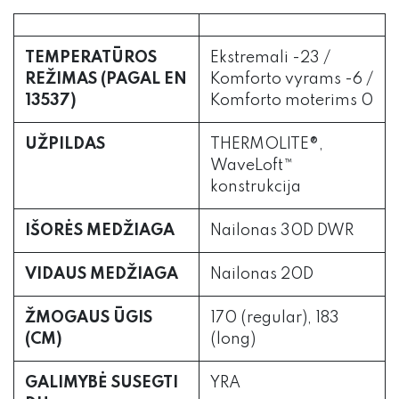
TEMPERATŪROS
Ekstremali -23 /
REŽIMAS (PAGAL EN
Komforto vyrams -6 /
13537)
Komforto moterims 0
UŽPILDAS
THERMOLITE®,
WaveLoft™
konstrukcija
IŠORĖS MEDŽIAGA
Nailonas 30D DWR
VIDAUS MEDŽIAGA
Nailonas 20D
ŽMOGAUS ŪGIS
170 (regular), 183
(CM)
(long)
GALIMYBĖ SUSEGTI
YRA