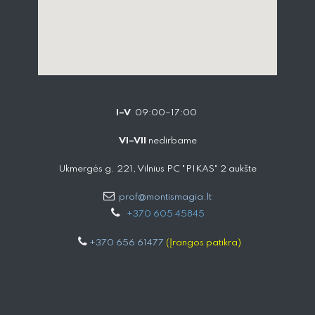
I–V
09:00–17:00
VI–VII
nedirbame
Ukmergės g. 221, Vilnius PC "PIKAS" 2 aukšte
prof@montismagia.lt
+
370 605 4584​5
+370 656 61477
(Įrangos patikra)