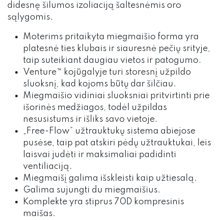
didesnę šilumos izoliaciją šaltesnėmis oro
sąlygomis.
Moterims pritaikyta miegmaišio forma yra
platesnė ties klubais ir siauresnė pečių srityje,
taip suteikiant daugiau vietos ir patogumo.
Venture™ kojūgalyje turi storesnį užpildo
sluoksnį, kad kojoms būtų dar šilčiau.
Miegmaišio vidiniai sluoksniai pritvirtinti prie
išorinės medžiagos, todėl užpildas
nesusistums ir išliks savo vietoje.
„Free-Flow“ užtrauktukų sistema abiejose
pusėse, taip pat atskiri pėdų užtrauktukai, leis
laisvai judėti ir maksimaliai padidinti
ventiliaciją.
Miegmaišį galima išskleisti kaip užtiesalą.
Galima sujungti du miegmaišius.
Komplekte yra stiprus 70D kompresinis
maišas.