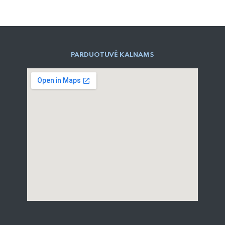
PARD​UOTUVĖ​ KALNAMS