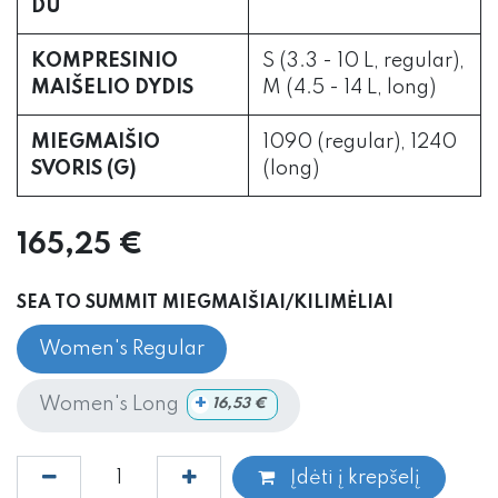
DU
KOMPRESINIO
S (3.3 - 10 L, regular),
MAIŠELIO DYDIS
M (4.5 - 14 L, long)
MIEGMAIŠIO
1090 (regular), 1240
SVORIS (G)
(long)
165,25
€
SEA TO SUMMIT MIEGMAIŠIAI/KILIMĖLIAI
Women's Regular
+
Women's Long
16,53
€
Įdėti į krepšelį