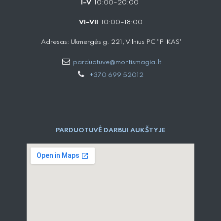
I–V
10:00–20:00
VI–VII
10:00–18:00
Adresas: Ukmergės g. 221, Vilnius PC "PIKAS"
parduotuve@montismagia.lt
+370 699 52012
PARDUOTUVĖ DARBUI AUKŠTYJE