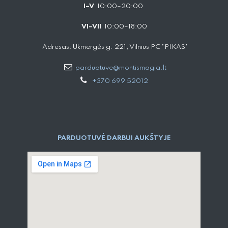
I–V
10:00–20:00
VI–VII
10:00–18:00
Adresas: Ukmergės g. 221, Vilnius PC "PIKAS"
parduotuve@montismagia.lt
+370 699 52012
PARDUOTUVĖ DARBUI AUKŠTYJE