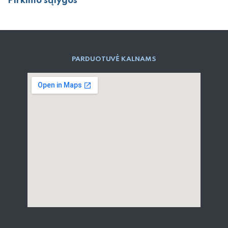
Pirkimo sąlygos
PARD​UOTUVĖ​ KALNAMS