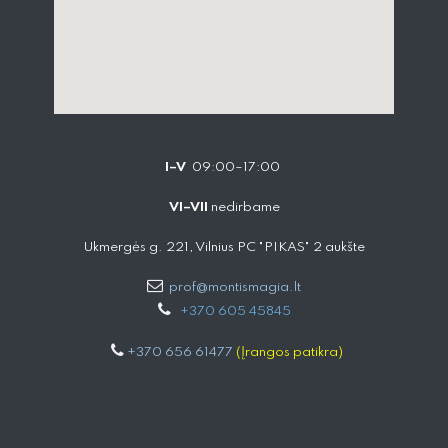
I–V
09:00–17:00
VI–VII
nedirbame
Ukmergės g. 221, Vilnius PC "PIKAS" 2 aukšte
prof@montismagia.lt
+
370 605 4584​5
+370 656 61477
(Įrangos patikra)