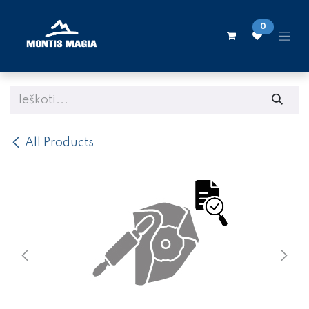
Skip to Content
0
All Products