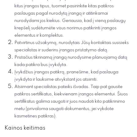
kitus įrangos tipus, tuomet pasirinkite kitas patikros
paslaugas pagal nurodytą įrangą ir atitinkamai
nurodydami jos kiekius. Geriausia, kad į vieną paslaugų
krepšelį sudėtumėte visus norimus patikrinti įrangos
elementus ir komplektus.
Patvirtinus užsakymą, nurodytais Jūsų kontaktais susisieks
specialistas ir suderins įrangos pristatymo datą.
Pristačius tikrinamą įrangą nurodysime planuojamą datą
kada patikra bus įvykdyta.
Įvykdžius įrangos patikrą, pranešime, kad paslauga
įvykdyta ir lauksime atvykstant jos atsiimti.
Atsiimant specialistas pateiks išvadas. Taip pat gausite
patikros sertifikatus, kiekvienam įrangos elementui. Šiuos
sertifikatus galima saugoti ir juos naudoti kito patikrinimo
metu (privaloma saugoti dokumentus, jei vykdote
kasmetines patikras).
Kainos keitimas