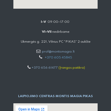
I–V
09:00–17:00
VI–VII
nedirbame
Ukmergės g. 221, Vilnius PC "PIKAS" 2 aukšte
prof@montismagia.lt
+
370 605 4584​5
+370 656 61477
(Įrangos patikra)
LAIPIOJIMO CENTRAS MONTIS MAGIA PIKAS