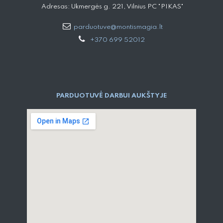
Adresas: Ukmergės g. 221, Vilnius PC "PIKAS"
parduotuve@montismagia.lt
+370 699 52012
PARDUOTUVĖ DARBUI AUKŠTYJE