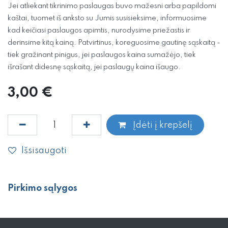
Jei atliekant tikrinimo paslaugas buvo mažesni arba papildomi
kaštai, tuomet iš anksto su Jumis susisieksime, informuosime
kad keičiasi paslaugos apimtis, nurodysime priežastis ir
derinsime kitą kainą. Patvirtinus, koreguosime gautinę sąskaitą -
tiek gražinant pinigus, jei paslaugos kaina sumažėjo, tiek
išrašant didesnę sąskaitą, jei paslaugų kaina išaugo.
3,00
€
Įdėti į krepšelį
Išsisaugoti
Pirkimo sąlygos