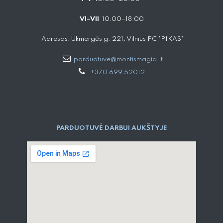
VI–VII
10:00–18:00
Adresas: Ukmergės g. 221, Vilnius PC "PIKAS"
parduotuve@montismagia.lt
+370 699 52012
PARDUOTUVĖ DARBUI AUKŠTYJE