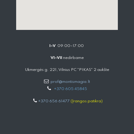
I–V
09:00–17:00
VI–VII
nedirbame
Ukmergės g. 221, Vilnius PC "PIKAS" 2 aukšte
prof@montismagia.lt
+
370 605 4584​5
+370 656 61477
(Įrangos patikra)