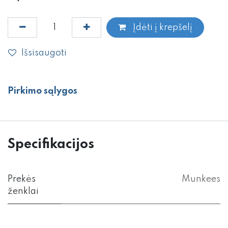
Įdėti į krepšelį
Išsisaugoti
Pirkimo sąlygos
Specifikacijos
Prekės
Munkees
ženklai