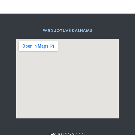
PARD​UOTUVĖ​ KALNAMS
I–V
10:00–20:00