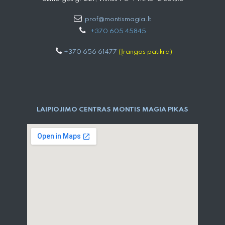
prof@montismagia.lt
+
370 605 4584​5
+370 656 61477
(Įrangos patikra)
LAIPIOJIMO CENTRAS MONTIS MAGIA PIKAS