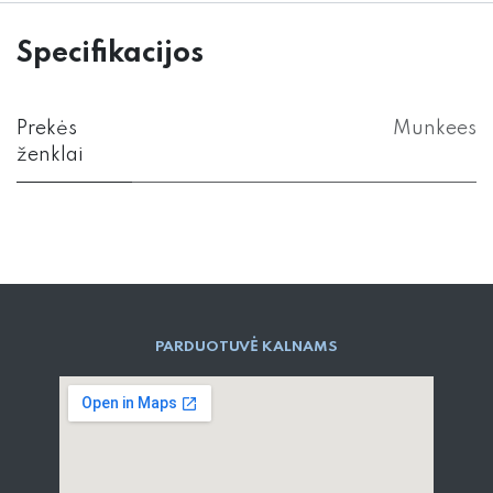
Specifikacijos
Prekės
Munkees
ženklai
PARD​UOTUVĖ​ KALNAMS