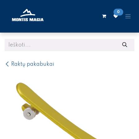
Skip to Content
0
Raktų pakabukai