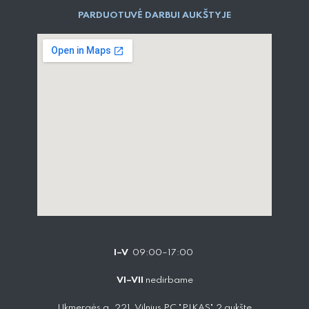
PARDUOTUVĖ DARBUI AUKŠTYJE
I–V
09:00–17:00
VI–VII
nedirbame
Ukmergės g. 221, Vilnius PC "PIKAS" 2 aukšte