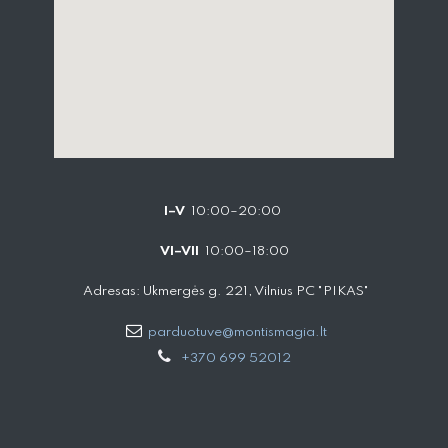
I–V
10:00–20:00
VI–VII
10:00–18:00
Adresas: Ukmergės g. 221, Vilnius PC "PIKAS"
parduotuve@montismagia.lt
+370 699 52012