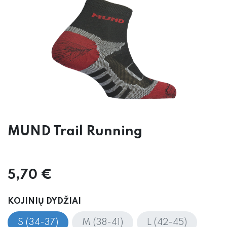
MUND Trail Running
5,70
€
KOJINIŲ DYDŽIAI
S (34-37)
M (38-41)
L (42-45)