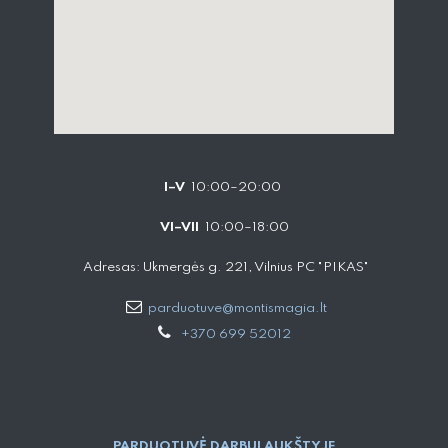
I–V
10:00–20:00
VI–VII
10:00–18:00
Adresas: Ukmergės g. 221, Vilnius PC "PIKAS"
parduotuve@montismagia.lt
+370 699 52012
PARDUOTUVĖ DARBUI AUKŠTYJE