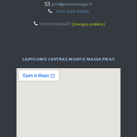
prof@montismagia.lt
+
370 605 4584​5
+370 656 61477
(Įrangos patikra)
LAIPIOJIMO CENTRAS MONTIS MAGIA PIKAS