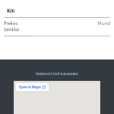
Kiti
Prekės
Mund
ženklai
PARD​UOTUVĖ​ KALNAMS