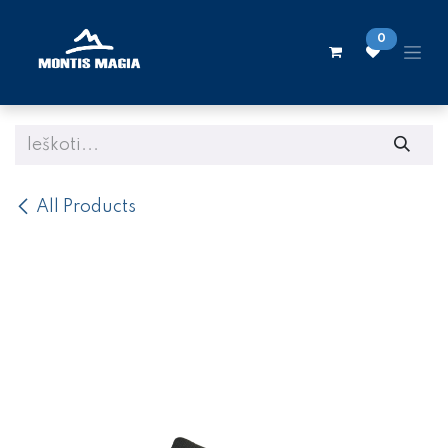
Skip to Content
0
All Products