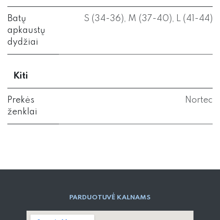
Batų
S (34-36)
,
M (37-40)
,
L (41-44)
apkaustų
dydžiai
Kiti
Prekės
Nortec
ženklai
PARD​UOTUVĖ​ KALNAMS