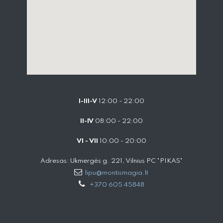
I-III-V
12:00 - 22:00
II-IV
08:00 - 22:00
VI - VII
10:00 - 20:00
Adresas: Ukmergės g. 221, Vilnius PC "PIKAS"
lipu@montismagia.lt
+370 605 45848