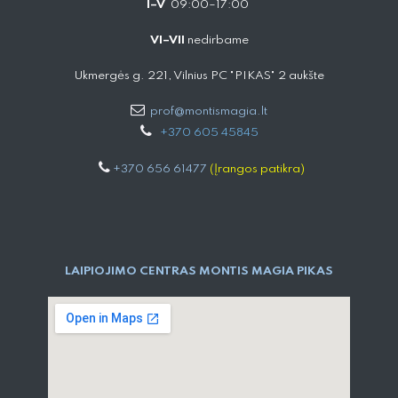
I–V
09:00–17:00
VI–VII
nedirbame
Ukmergės g. 221, Vilnius PC "PIKAS" 2 aukšte
prof@montismagia.lt
+
370 605 4584​5
+370 656 61477
(Įrangos patikra)
LAIPIOJIMO CENTRAS MONTIS MAGIA PIKAS