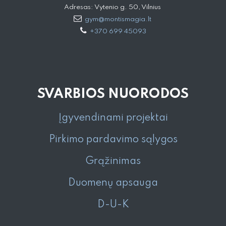
Adresas: Vytenio g. 50, Vilnius
gym@montismagia.lt
+370 699 45093
SVARBIOS NUORODOS
Įgyvendinami projektai
Pirkimo pardavimo sąlygos
Grąžinimas
Duomenų apsauga
D-U-K