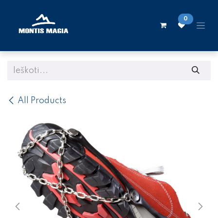
Skip to Content
0
All Products