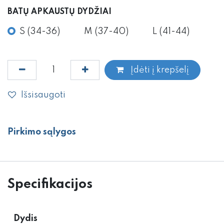
BATŲ APKAUSTŲ DYDŽIAI
S (34-36)
M (37-40)
L (41-44)
Įdėti į krepšelį
Išsisaugoti
Pirkimo sąlygos
Specifikacijos
Dydis