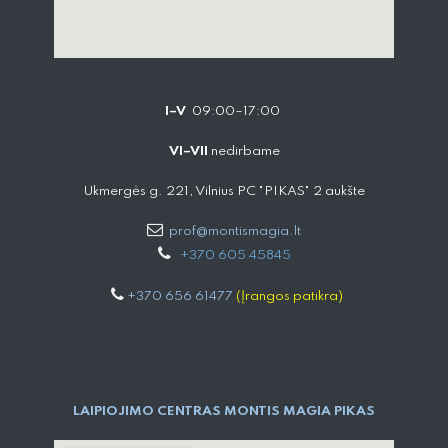
I–V
09:00–17:00
VI–VII
nedirbame
Ukmergės g. 221, Vilnius PC "PIKAS" 2 aukšte
prof@montismagia.lt
+
370 605 4584​5
+370 656 61477
(Įrangos patikra)
LAIPIOJIMO CENTRAS MONTIS MAGIA PIKAS