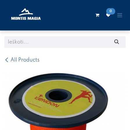
Skip to Content
0
All Products