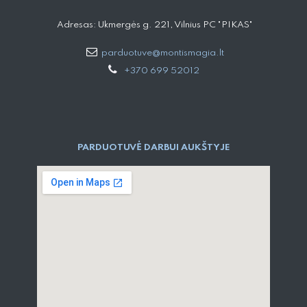
Adresas: Ukmergės g. 221, Vilnius PC "PIKAS"
parduotuve@montismagia.lt
+370 699 52012
PARDUOTUVĖ DARBUI AUKŠTYJE