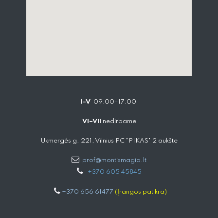
I–V
09:00–17:00
VI–VII
nedirbame
Ukmergės g. 221, Vilnius PC "PIKAS" 2 aukšte
prof@montismagia.lt
+
370 605 4584​5
+370 656 61477
(Įrangos patikra)