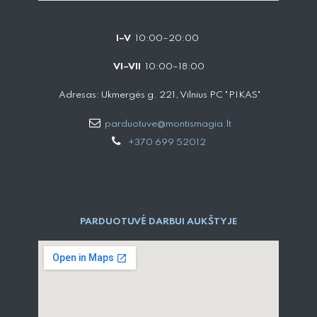
I–V
10:00–20:00
VI–VII
10:00–18:00
Adresas: Ukmergės g. 221, Vilnius PC "PIKAS"
parduotuve@montismagia.lt
+370 699 52012
PARDUOTUVĖ DARBUI AUKŠTYJE