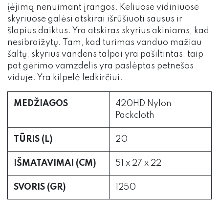
įėjimą nenuimant įrangos. Keliuose vidiniuose
skyriuose galėsi atskirai išrūšiuoti sausus ir
šlapius daiktus. Yra atskiras skyrius akiniams, kad
nesibraižytų. Tam, kad turimas vanduo mažiau
šaltų, skyrius vandens talpai yra pašiltintas, taip
pat gėrimo vamzdelis yra paslėptas petnešos
viduje. Yra kilpelė ledkirčiui.
MEDŽIAGOS
420HD Nylon
Packcloth
TŪRIS (L)
20
IŠMATAVIMAI (CM)
51 x 27 x 22
SVORIS (GR)
1250