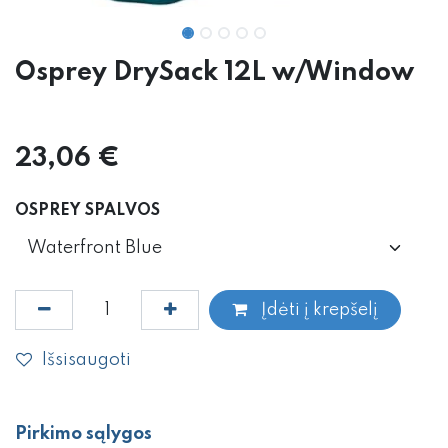
Osprey DrySack 12L w/Window
23,06
€
OSPREY SPALVOS
Įdėti į krepšelį
Išsisaugoti
Pirkimo sąlygos