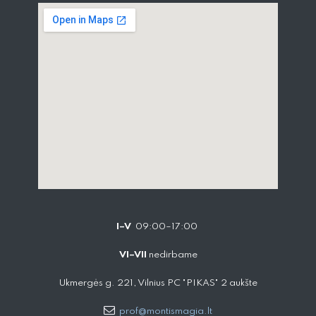
I–V
09:00–17:00
VI–VII
nedirbame
Ukmergės g. 221, Vilnius PC "PIKAS" 2 aukšte
prof@montismagia.lt