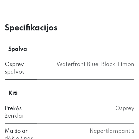
Specifikacijos
Spalva
Osprey
Waterfront Blue
,
Black
,
Limon
spalvos
Kiti
Prekės
Osprey
ženklai
Maišo ar
Neperšlampantis
dėklo tipas