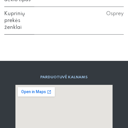
Kuprinių
Osprey
prekės
ženklai
PARD​UOTUVĖ​ KALNAMS