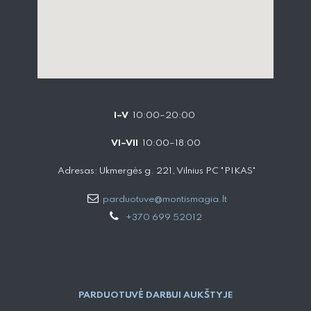
I–V
10:00–20:00
VI–VII
10:00–18:00
Adresas: Ukmergės g. 221, Vilnius PC "PIKAS"
parduotuve@montismagia.lt
+370 699 52012
PARDUOTUVĖ DARBUI AUKŠTYJE