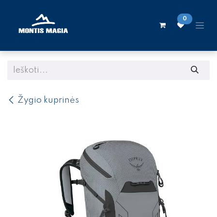
Skip to Content
0
Žygio kuprinės