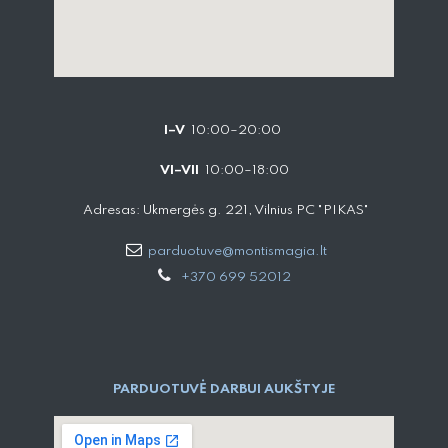
I–V
10:00–20:00
VI–VII
10:00–18:00
Adresas: Ukmergės g. 221, Vilnius PC "PIKAS"
parduotuve@montismagia.lt
+370 699 52012
PARDUOTUVĖ DARBUI AUKŠTYJE