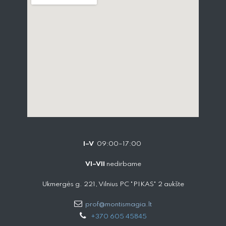
I–V
09:00–17:00
VI–VII
nedirbame
Ukmergės g. 221, Vilnius PC "PIKAS" 2 aukšte
prof@montismagia.lt
+
370 605 4584​5