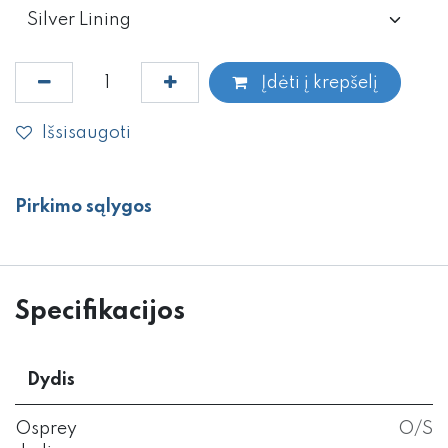
Įdėti į krepšelį
Išsisaugoti
Pirkimo sąlygos
Specifikacijos
Dydis
Osprey
O/S