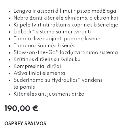
Lengva ir atspari dilimui ripstop medžiaga
Nebraižanti kišenėlė akiniams, elektronikai
Kilpelė tvirtinti raktams kuprinės kišenėlėje
LidLock™ sistema šalmui tvirtinti
Tampri, kvėpuojanti priekinė kišenė
Tamprios šoninės kišenės
Stow-on-the-Go™ lazdų tvirtinimo sistema
Krūtinės dirželis su švilpuku
Kompresiniai diržai
Atšvaitiniai elementai
Suderinama su Hydraulics™ vandens
talpomis
Kišenėlės ant juosmens diržo
190,00
€
OSPREY SPALVOS