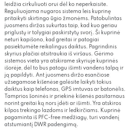
leidžia cirkuliuoti orui dėl ko neperkaisite.
Reguliuojama nugaros sistema leis kuprinę
pritaikyti skirtingo ūgio žmonėms. Patobulintas
juosmens diržas sukurtas taip, kad kuo geriau
priglustų ir tolygiai paskirstytų svorį. Ši kuprinė
neturi kapišono, kad greitai ir patogiai
pasiektumėte reikalingus daiktus. Pagrindinis
skyrius plačiai atsitraukia iš viršaus. Gėrimo
sistemos vieta yra atskirame skyriuje kuprinės
išorėje, dėl to bus patogu išimti vandens talpą ir
ją papildyti. Ant juosmens diržo esančiose
užsegamose kišenėse galėsite laikyti tokius
daiktus kaip telefonas, GPS imtuvas ar batonėlis.
Tamprios šoninės ir priekinė kišenės pasitarnaus
norint greitai ką nors įdėti ar išimti. Yra atskiros
kilpos trekingo lazdoms ir ledkirčiams. Kuprinė
pagaminta iš PFC-free medžiagų, turi vandenį
atstumiantį DWR padengimą.