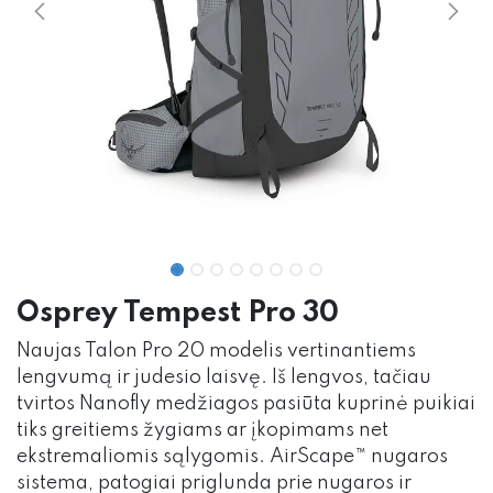
Osprey Tempest Pro 30
Naujas Talon Pro 20 modelis vertinantiems
lengvumą ir judesio laisvę. Iš lengvos, tačiau
tvirtos Nanofly medžiagos pasiūta kuprinė puikiai
tiks greitiems žygiams ar įkopimams net
ekstremaliomis sąlygomis. AirScape™ nugaros
sistema, patogiai priglunda prie nugaros ir