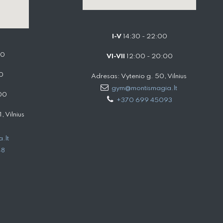
I-V
14:30 - 22:00
00
VI-VII
12:00 - 20:00
0
Adresas: Vytenio g. 50, Vilnius
gym@montismagia.lt
00
+370 699 45093
 Vilnius
.lt
48