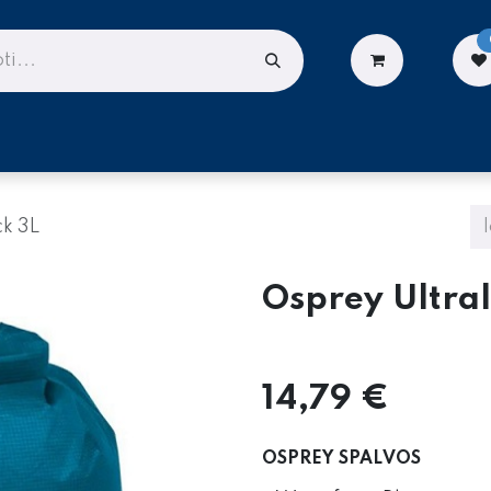
LIONĖMS
DARBUI AUKŠTYJE
PASLAUGOS
ck 3L
Osprey Ultral
14,79
€
OSPREY SPALVOS