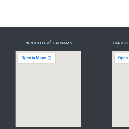
PARD​UOTUVĖ​ KALNAMS
PARDUO