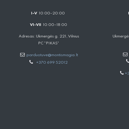
I–V
10:00–20:00
VI–VII
10:00–18:00
Adresas: Ukmergės g. 221, Vilnius
Ukmergės
PC "PIKAS"
parduotuve@montismagia.lt
+370 699 52012
+3