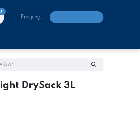
0
Prisijungti
LAIPIOJIMO CENTRAI
ight DrySack 3L