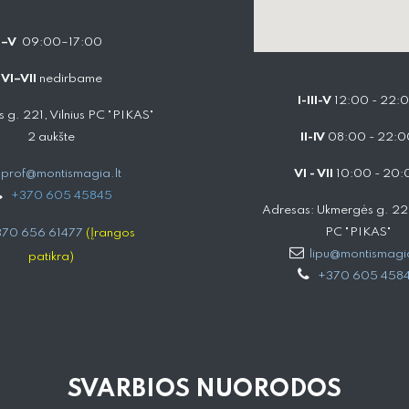
I–V
09:00–17:00
VI–VII
nedirbame
I-III-V
12:00 - 22:
 g. 221, Vilnius PC "PIKAS"
2 aukšte
II-IV
08:00 - 22:0
prof@montismagia.lt
VI - VII
10:00 - 20:
+
370 605 4584​5
Adresas: Ukmergės g. 221,
PC "PIKAS"
70 656 61477
(Įrangos
lipu@montismagia
patikra)
+370 605 458
SVARBIOS NUORODOS