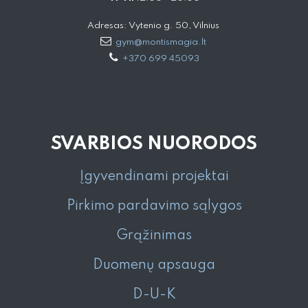
Adresas: Vytenio g. 50, Vilnius
gym@montismagia.lt
+370 699 45093
SVARBIOS NUORODOS
Įgyvendinami projektai
Pirkimo pardavimo sąlygos
Grąžinimas
Duomenų apsauga
D-U-K