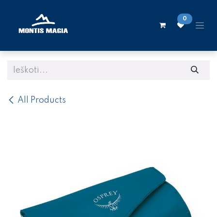
Skip to Content
0
All Products