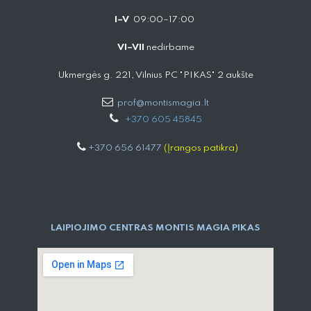
I–V
09:00–17:00
VI–VII
nedirbame
Ukmergės g. 221, Vilnius PC "PIKAS" 2 aukšte
prof@montismagia.lt
+
370 605 4584​5
+370 656 61477
(Įrangos patikra)
LAIPIOJIMO CENTRAS MONTIS MAGIA PIKAS