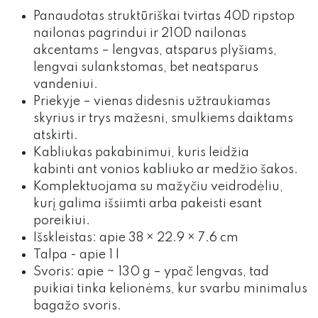
Panaudotas struktūriškai tvirtas 40D ripstop
nailonas pagrindui ir 210D nailonas
akcentams – lengvas, atsparus plyšiams,
lengvai sulankstomas, bet neatsparus
vandeniui.
Priekyje – vienas didesnis užtraukiamas
skyrius ir trys mažesni, smulkiems daiktams
atskirti.
Kabliukas pakabinimui, kuris leidžia
kabinti ant vonios kabliuko ar medžio šakos.
Komplektuojama su mažyčiu veidrodėliu,
kurį galima išsiimti arba pakeisti esant
poreikiui.
Išskleistas: apie 38 × 22.9 × 7.6 cm
Talpa - apie 1 l
Svoris: apie ~ 130 g – ypač lengvas, tad
puikiai tinka kelionėms, kur svarbu minimalus
bagažo svoris.