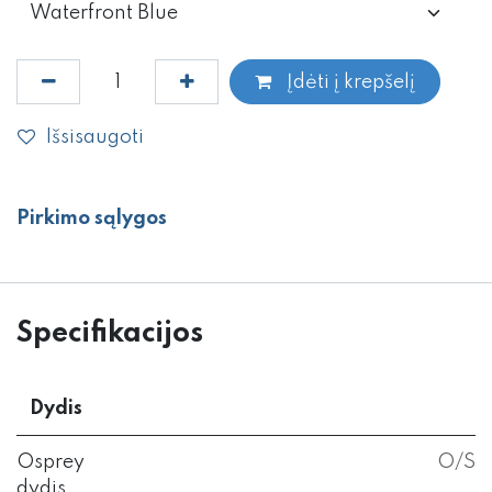
Įdėti į krepšelį
Išsisaugoti
Pirkimo sąlygos
Specifikacijos
Dydis
Osprey
O/S
dydis