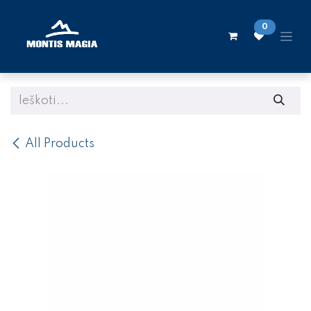
Skip to Content
0
All Products