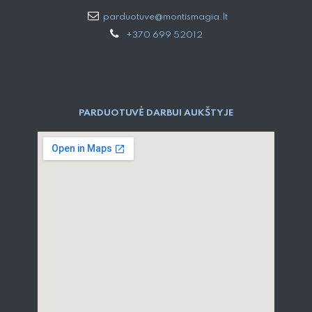
parduotuve@montismagia.lt
+370 699 52012
PARDUOTUVĖ DARBUI AUKŠTYJE