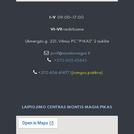
I–V
09:00–17:00
VI–VII
nedirbame
Ukmergės g. 221, Vilnius PC "PIKAS" 2 aukšte
prof@montismagia.lt
+
370 605 4584​5
+370 656 61477
(Įrangos patikra)
LAIPIOJIMO CENTRAS MONTIS MAGIA PIKAS