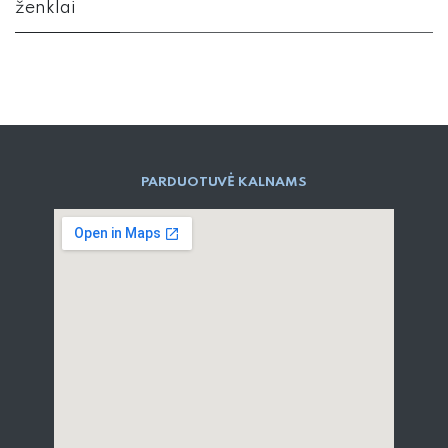
ženklai
PARD​UOTUVĖ​ KALNAMS