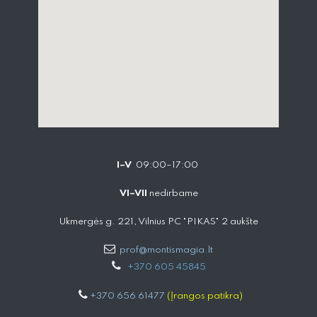
I–V
09:00–17:00
VI–VII
nedirbame
Ukmergės g. 221, Vilnius PC "PIKAS" 2 aukšte
prof@montismagia.lt
+
370 605 4584​5
+370 656 61477
(Įrangos patikra)