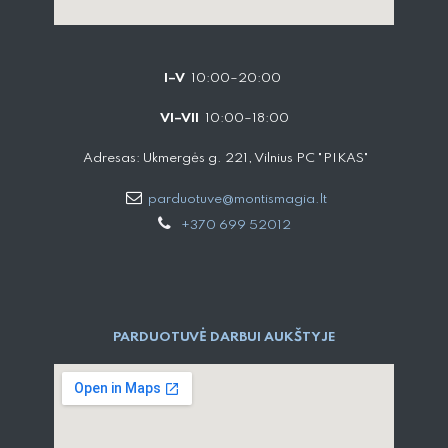
I–V
10:00–20:00
VI–VII
10:00–18:00
Adresas: Ukmergės g. 221, Vilnius PC "PIKAS"
parduotuve@montismagia.lt
+370 699 52012
PARDUOTUVĖ DARBUI AUKŠTYJE