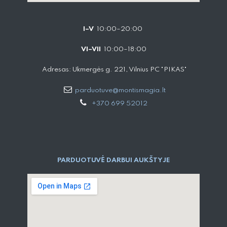
I–V
10:00–20:00
VI–VII
10:00–18:00
Adresas: Ukmergės g. 221, Vilnius PC "PIKAS"
parduotuve@montismagia.lt
+370 699 52012
PARDUOTUVĖ DARBUI AUKŠTYJE