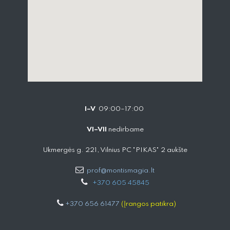
I–V
09:00–17:00
VI–VII
nedirbame
Ukmergės g. 221, Vilnius PC "PIKAS" 2 aukšte
prof@montismagia.lt
+
370 605 4584​5
+370 656 61477
(Įrangos patikra)