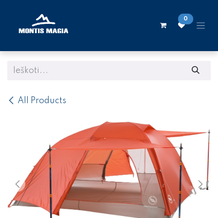
Skip to Content
0
All Products