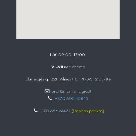
I–V
09:00–17:00
VI–VII
nedirbame
Ukmergės g. 221, Vilnius PC "PIKAS" 2 aukšte
prof@montismagia.lt
+
370 605 4584​5
+370 656 61477
(Įrangos patikra)