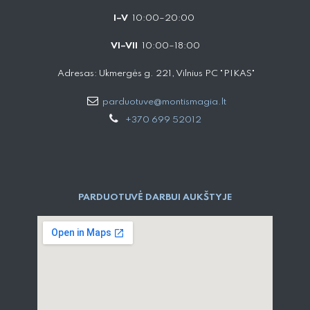
I–V
10:00–20:00
VI–VII
10:00–18:00
Adresas: Ukmergės g. 221, Vilnius PC "PIKAS"
parduotuve@montismagia.lt
+370 699 52012
PARDUOTUVĖ DARBUI AUKŠTYJE