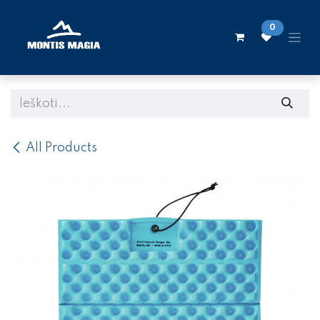
Skip to Content
0
All Products