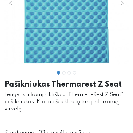
Pašikniukas Thermarest Z Seat
Lengvas ir kompaktiškas „Therm-a-Rest Z Seat“
pašikniukas. Kad neišsiskleistų turi prilaikomą
virvelę.
Išmatavimai: 33 cm x 41 cm x 2 cm