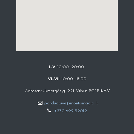
I–V
10:00–20:00
VI–VII
10:00–18:00
Adresas: Ukmergės g. 221, Vilnius PC "PIKAS"
parduotuve@montismagia.lt
+370 699 52012