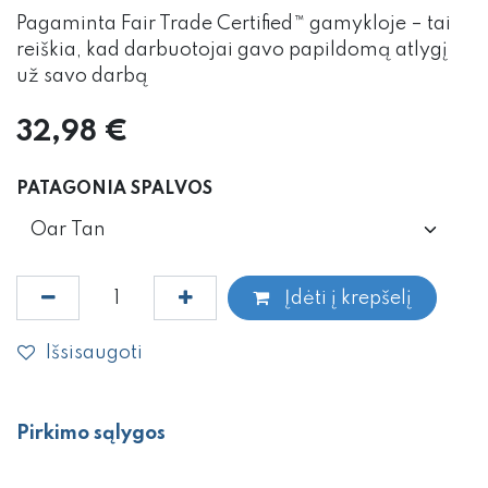
Pagaminta Fair Trade Certified™ gamykloje – tai
reiškia, kad darbuotojai gavo papildomą atlygį
už savo darbą
32,98
€
PATAGONIA SPALVOS
Įdėti į krepšelį
Išsisaugoti
Pirkimo sąlygos