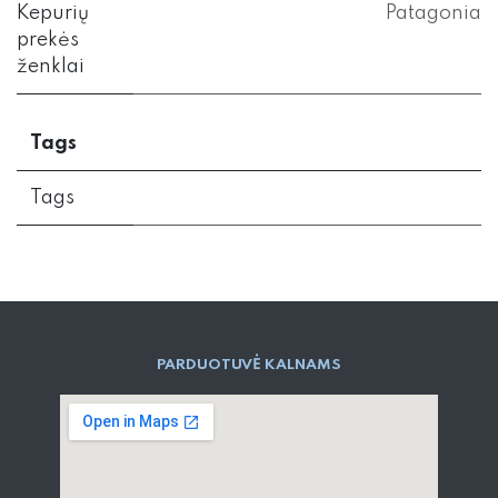
Kepurių
Patagonia
prekės
ženklai
Tags
Tags
PARD​UOTUVĖ​ KALNAMS