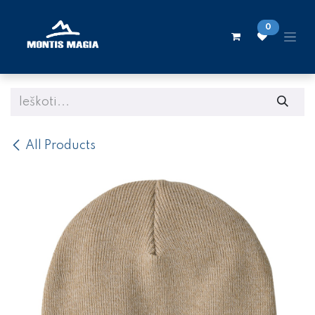
Skip to Content
0
All Products