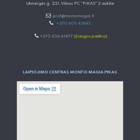
Ukmergės g. 221, Vilnius PC "PIKAS" 2 aukšte
prof@montismagia.lt
+
370 605 4584​5
+370 656 61477
(Įrangos patikra)
LAIPIOJIMO CENTRAS MONTIS MAGIA PIKAS