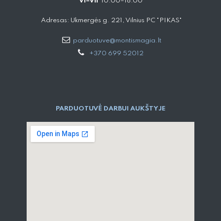
VI–VII
10:00–18:00
Adresas: Ukmergės g. 221, Vilnius PC "PIKAS"
parduotuve@montismagia.lt
+370 699 52012
PARDUOTUVĖ DARBUI AUKŠTYJE