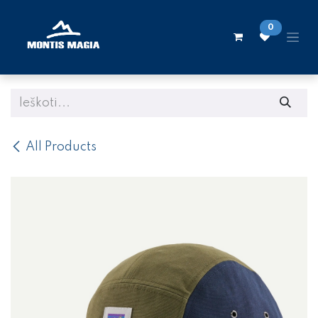
Skip to Content
0
All Products