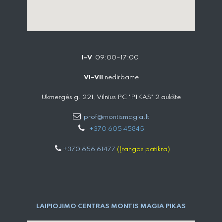
I–V
09:00–17:00
VI–VII
nedirbame
Ukmergės g. 221, Vilnius PC "PIKAS" 2 aukšte
prof@montismagia.lt
+
370 605 4584​5
+370 656 61477
(Įrangos patikra)
LAIPIOJIMO CENTRAS MONTIS MAGIA PIKAS