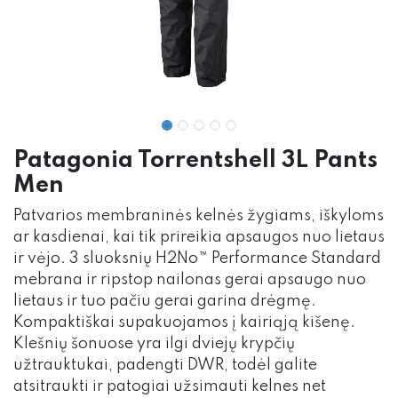
Patagonia Torrentshell 3L Pants
Men
Patvarios membraninės kelnės žygiams, iškyloms
ar kasdienai, kai tik prireikia apsaugos nuo lietaus
ir vėjo. 3 sluoksnių H2No™ Performance Standard
mebrana ir ripstop nailonas gerai apsaugo nuo
lietaus ir tuo pačiu gerai garina drėgmę.
Kompaktiškai supakuojamos į kairiąją kišenę.
Klešnių šonuose yra ilgi dviejų krypčių
užtrauktukai, padengti DWR, todėl galite
atsitraukti ir patogiai užsimauti kelnes net