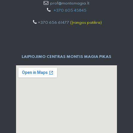
prof@montismagia.lt
+
370 605 4584​5
+370 656 61477
(Įrangos patikra)
LAIPIOJIMO CENTRAS MONTIS MAGIA PIKAS