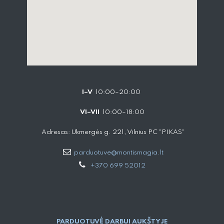
I–V
10:00–20:00
VI–VII
10:00–18:00
Adresas: Ukmergės g. 221, Vilnius PC "PIKAS"
parduotuve@montismagia.lt
+370 699 52012
PARDUOTUVĖ DARBUI AUKŠTYJE