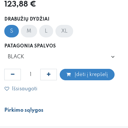
123,88
€
DRABUŽIŲ DYDŽIAI
S
M
L
XL
PATAGONIA SPALVOS
Įdėti į krepšelį
Išsisaugoti
Pirkimo sąlygos