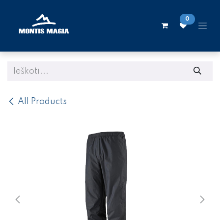
Skip to Content
0
All Products