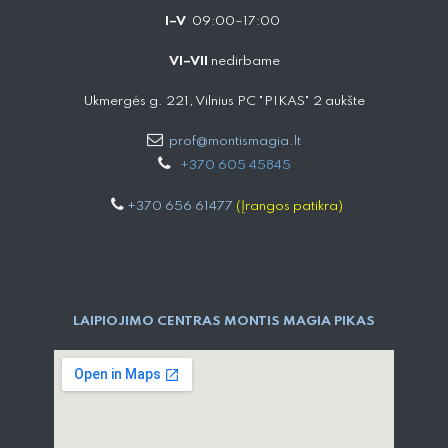
I–V
09:00–17:00
VI–VII
nedirbame
Ukmergės g. 221, Vilnius PC "PIKAS" 2 aukšte
prof@montismagia.lt
+
370 605 4584​5
+370 656 61477
(Įrangos patikra)
LAIPIOJIMO CENTRAS MONTIS MAGIA PIKAS