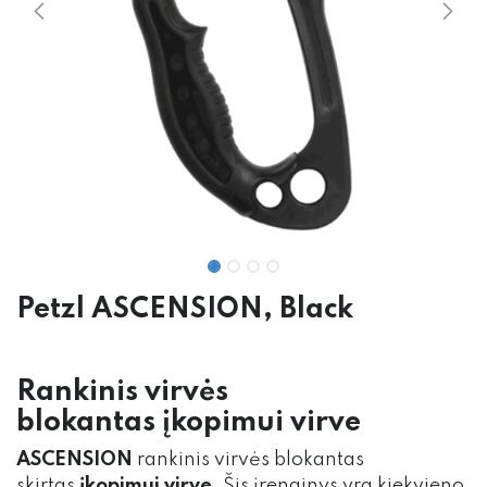
Petzl ASCENSION, Black
Rankinis virvės
blokantas įkopimui virve
ASCENSION
rankinis virvės blokantas
skirtas
įkopimui virve
. Šis įrenginys yra kiekvieno