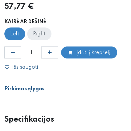
57,77
€
KAIRĖ AR DEŠINĖ
Left
Right
Įdėti į krepšelį
Išsisaugoti
Pirkimo sąlygos
Specifikacijos