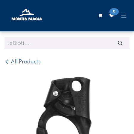
Skip to Content
0
All Products