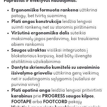
Paprastas ir efektyvus naudojimas:
Ergonomiška formuota rankena
užtikrina
patogų, bet tvirtą suėmimą
Plati angos konstrukcija
leidžia lengvai
suimti rankeną net su storomis pirštinėmis
Viršutinė ergonomiška dalis
suteikia
maksimalų jėgos perdavimą, kai traukiama
abiem rankomis
Saugos užraktas
visiškai integruotas į
blokatoriaus korpusą, kad būtų išvengta
atsitiktinio užsikabinimo
Dantyta skriemulio kumštelė su savaiminio
išsivalymo grioveliu
užtikrina gerą veikimą
net ir sudėtingomis sąlygomis (sušalusi ar
purvina virvė)
Plati apatinė anga
leidžia lengvai pritvirtinti
karabinus
prie
PROGRESS saugos kilpos
,
FOOTAPE
arba
FOOTCORD
pakojų