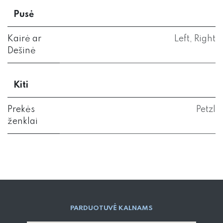
Pusė
Kairė ar
Left
,
Right
Dešinė
Kiti
Prekės
Petzl
ženklai
PARD​UOTUVĖ​ KALNAMS