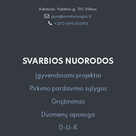
Adresas: Vytenio g. 50, Vilnius
gym@montismagia.lt
+370 699 45093
SVARBIOS NUORODOS
Įgyvendinami projektai
Pirkimo pardavimo sąlygos
Grąžinimas
Duomenų apsauga
D-U-K