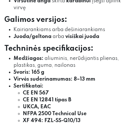
Viršutinė anga
skirta
karabinui
įsegti aplink
virvę
Galimos versijos:
Kairiarankiams arba dešiniarankiams
Juoda/geltona
arba
visiškai juoda
Techninės specifikacijos:
Medžiagos:
aliuminis, nerūdijantis plienas,
plastikas, guma, nailonas
Svoris:
165 g
Virvės suderinamumas:
8–13 mm
Sertifikatai:
CE EN 567
CE EN 12841 tipas B
UKCA, EAC
NFPA 2500 Technical Use
XF 494: FZL-SS-Q10/13