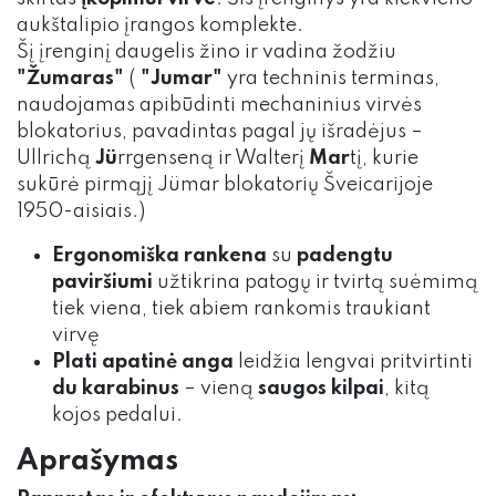
aukštalipio įrangos komplekte.
Šį įrenginį daugelis žino ir vadina žodžiu
"Žumaras"
(
"Jumar"
yra techninis terminas,
naudojamas apibūdinti mechaninius virvės
blokatorius, pavadintas pagal jų išradėjus –
Ullrichą
Jü
rrgenseną ir Walterį
Mar
tį, kurie
sukūrė pirmąjį Jümar blokatorių Šveicarijoje
1950-aisiais.)
Ergonomiška rankena
su
padengtu
paviršiumi
užtikrina patogų ir tvirtą suėmimą
tiek viena, tiek abiem rankomis traukiant
virvę
Plati apatinė anga
leidžia lengvai pritvirtinti
du karabinus
– vieną
saugos kilpai
, kitą
kojos pedalui.
Aprašymas