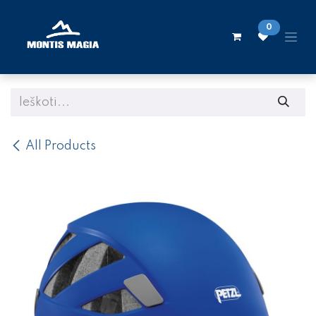
Skip to Content
0
All Products