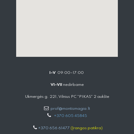
I–V
09:00–17:00
VI–VII
nedirbame
Ukmergės g. 221, Vilnius PC "PIKAS" 2 aukšte
prof@montismagia.lt
+
370 605 4584​5
+370 656 61477
(Įrangos patikra)