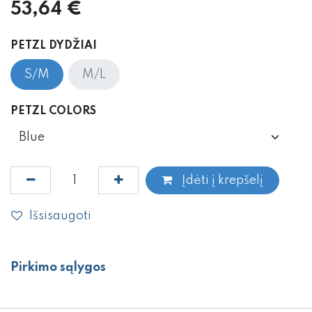
53,64
€
PETZL DYDŽIAI
S/M
M/L
PETZL COLORS
Įdėti į krepšelį
Išsisaugoti
Pirkimo sąlygos