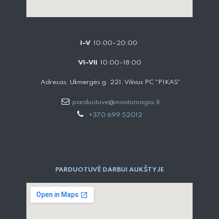
I–V
10:00–20:00
VI–VII
10:00–18:00
Adresas: Ukmergės g. 221, Vilnius PC "PIKAS"
parduotuve@montismagia.lt
+370 699 52012
PARDUOTUVĖ DARBUI AUKŠTYJE