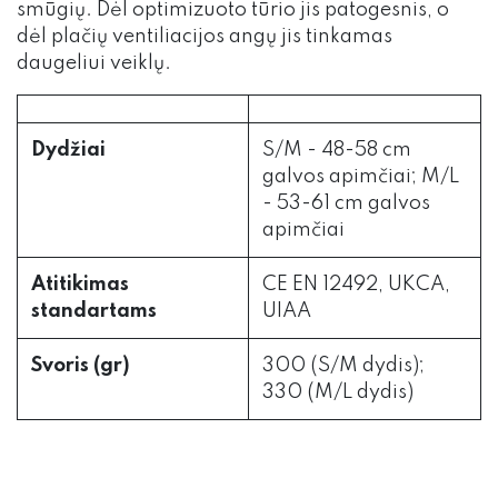
smūgių. Dėl optimizuoto tūrio jis patogesnis, o
dėl plačių ventiliacijos angų jis tinkamas
daugeliui veiklų.
Dydžiai
S/M - 48-58 cm
galvos apimčiai; M/L
- 53-61 cm galvos
apimčiai
Atitikimas
CE EN 12492, UKCA,
standartams
UIAA
Svoris (gr)
300 (S/M dydis);
330 (M/L dydis)