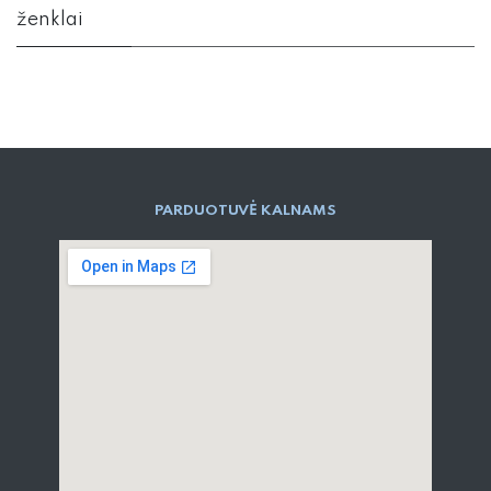
ženklai
PARD​UOTUVĖ​ KALNAMS