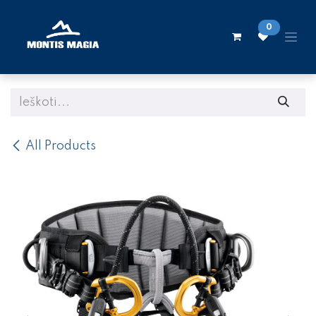
Skip to Content
0
All Products