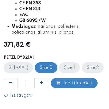
CE EN 358
CE EN 813
EAC
GB 6095 / W
Medžiagos:
nailonas, poliesteris,
polietilenas, aliuminis, plienas
371,82
€
PETZL DYDŽIAI
2 (L-XXL)
Size 0
Size 1
Size 2
Įdėti į krepšelį
Išsisaugoti