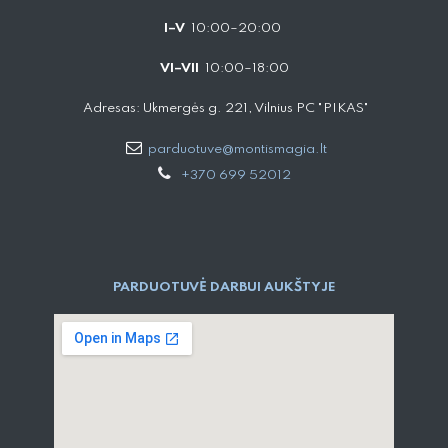
I–V
10:00–20:00
VI–VII
10:00–18:00
Adresas: Ukmergės g. 221, Vilnius PC "PIKAS"
parduotuve@montismagia.lt
+370 699 52012
PARDUOTUVĖ DARBUI AUKŠTYJE