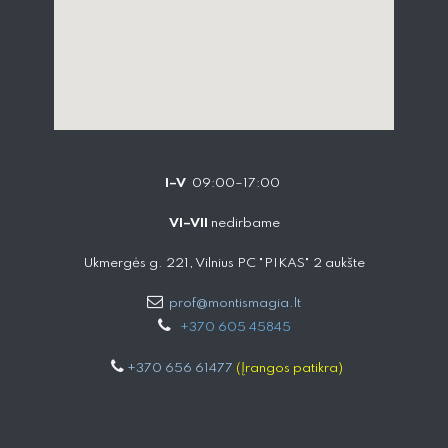
I–V
09:00–17:00
VI–VII
nedirbame
Ukmergės g. 221, Vilnius PC "PIKAS" 2 aukšte
prof@montismagia.lt
+
370 605 4584​5
+370 656 61477
(Įrangos patikra)