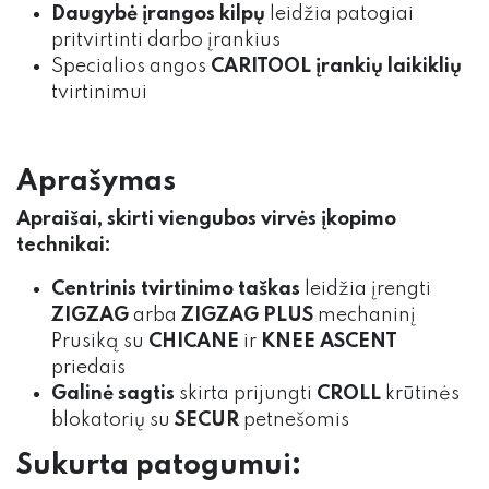
Daugybė įrangos kilpų
leidžia patogiai
pritvirtinti darbo įrankius
Specialios angos
CARITOOL įrankių laikiklių
tvirtinimui
Aprašymas
Apraišai, skirti viengubos virvės įkopimo
technikai:
Centrinis tvirtinimo taškas
leidžia įrengti
ZIGZAG
arba
ZIGZAG PLUS
mechaninį
Prusiką su
CHICANE
ir
KNEE ASCENT
priedais
Galinė sagtis
skirta prijungti
CROLL
krūtinės
blokatorių su
SECUR
petnešomis
Sukurta patogumui: