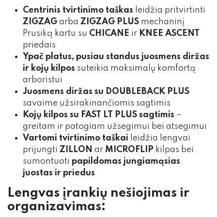
Centrinis tvirtinimo taškas
leidžia pritvirtinti
ZIGZAG
arba
ZIGZAG PLUS
mechaninį
Prusiką kartu su
CHICANE
ir
KNEE ASCENT
priedais
Ypač platus, pusiau standus juosmens diržas
ir kojų kilpos
suteikia maksimalų komfortą
arboristui
Juosmens diržas su DOUBLEBACK PLUS
savaime užsirakinančiomis sagtimis
Kojų kilpos su FAST LT PLUS sagtimis
–
greitam ir patogiam užsegimui bei atsegimui
Vartomi tvirtinimo taškai
leidžia lengvai
prijungti
ZILLON
ar
MICROFLIP
kilpas bei
sumontuoti
papildomas jungiamąsias
juostas ir priedus
Lengvas įrankių nešiojimas ir
organizavimas: