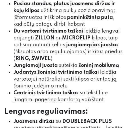
Pusiau standus, platus juosmens diržas ir
kojų kilpos
užtikrina puikų pozicionavimą;
išformuotos ir išklotos
paminkštinta puta
,
kad būtų patogu dirbti kabant
Du vartomi tvirtinimo taškai
leidžia lengvai
prijungti
ZILLON
ar
MICROFLIP
kilpas, taip
pat sumontuoti kelias
jungiamąsias juostas
(fiksuotas arba reguliuojamas) ir kitus priedus
(
RING, SWIVEL
)
Jungiamoji juosta
suteikia
šoninį mobilumą
Judantys šoniniai tvirtinimo taškai
leidžia
vartotojui natūraliai sekti kilpos orientaciją
šoninio judėjimo metu
Centrinis tvirtinimo taškas
su tekstiline
jungtimi pagerina komfortą vaikštant
Lengvas reguliavimas:
Juosmens diržas
su
DOUBLEBACK PLUS