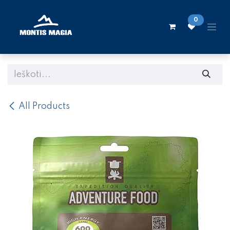
Skip to Content
0
All Products