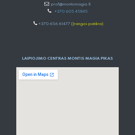
prof@montismagia.lt
+
370 605 4584​5
+370 656 61477
(Įrangos patikra)
LAIPIOJIMO CENTRAS MONTIS MAGIA PIKAS