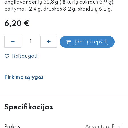
angliavandenių 55,8 g (iš kurių cukraus 5,9 g),
baltymai 12,4 g, druskos 3,2 g, skaidulų 6,2 g.
6,20
€
Įdėti į krepšelį
Išsisaugoti
Pirkimo sąlygos
Specifikacijos
Prekės
Adventure Food