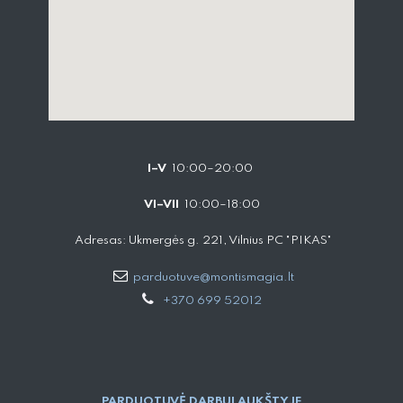
I–V
10:00–20:00
VI–VII
10:00–18:00
Adresas: Ukmergės g. 221, Vilnius PC "PIKAS"
parduotuve@montismagia.lt
+370 699 52012
PARDUOTUVĖ DARBUI AUKŠTYJE