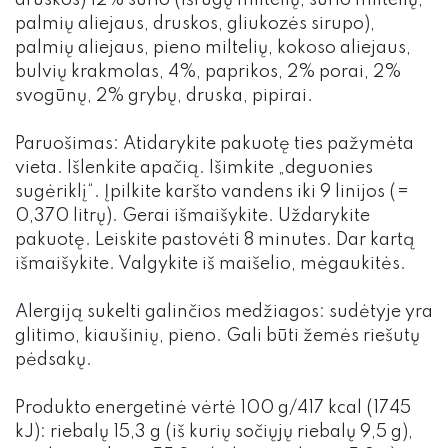
druskos) 12% sūrio (išrūgų miltelių, sūrio miltelių,
palmių aliejaus, druskos, gliukozės sirupo),
palmių aliejaus, pieno miltelių, kokoso aliejaus,
bulvių krakmolas, 4%, paprikos, 2% porai, 2%
svogūnų, 2% grybų, druska, pipirai.
Paruošimas: Atidarykite pakuotę ties pažymėta
vieta. Išlenkite apačią. Išimkite „deguonies
sugėriklį“. Įpilkite karšto vandens iki 9 linijos (=
0,370 litrų). Gerai išmaišykite. Uždarykite
pakuotę. Leiskite pastovėti 8 minutes. Dar kartą
išmaišykite. Valgykite iš maišelio, mėgaukitės.
Alergiją sukelti galinčios medžiagos: sudėtyje yra
glitimo, kiaušinių, pieno. Gali būti žemės riešutų
pėdsakų.
Produkto energetinė vėrtė 100 g/417 kcal (1745
kJ): riebalų 15,3 g (iš kurių sočiųjų riebalų 9,5 g),