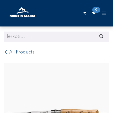
Skip to Content
0
All Products