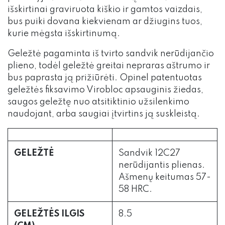
išskirtinai graviruota kiškio ir gamtos vaizdais,
bus puiki dovana kiekvienam ar džiugins tuos,
kurie mėgsta išskirtinumą.
Geležtė pagaminta iš tvirto sandvik nerūdijančio
plieno, todėl geležtė greitai nepraras aštrumo ir
bus paprasta ją prižiūrėti. Opinel patentuotas
geležtės fiksavimo Virobloc apsauginis žiedas,
saugos geležtę nuo atsitiktinio užsilenkimo
naudojant, arba saugiai įtvirtins ją suskleistą.
GELEŽTĖ
Sandvik 12C27
nerūdijantis plienas.
Ašmenų keitumas 57-
58 HRC.
GELEŽTĖS ILGIS
8.5