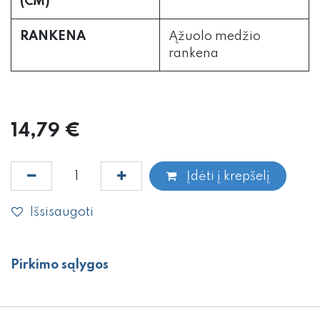
(CM)
RANKENA
Ąžuolo medžio
rankena
14,79
€
Įdėti į krepšelį
Išsisaugoti
Pirkimo sąlygos