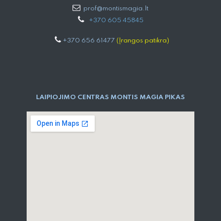
prof@montismagia.lt
+
370 605 4584​5
+370 656 61477
(Įrangos patikra)
LAIPIOJIMO CENTRAS MONTIS MAGIA PIKAS