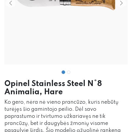
Opinel Stainless Steel N°8
Animalia, Hare
Ko gero, nėra nė vieno prancūzo, kuris nebūtų
turėjęs šio gamintojo peilio. Dėl savo
paprastumo ir tvirtumo užkariavęs ne tik
prancūzų, bet ir daugybės žmonių visame
pasaulyje širdis. Šio modelio ąžuolinė rankena