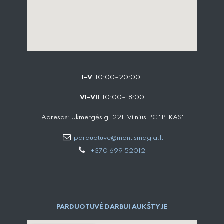
I–V
10:00–20:00
VI–VII
10:00–18:00
Adresas: Ukmergės g. 221, Vilnius PC "PIKAS"
parduotuve@montismagia.lt
+370 699 52012
PARDUOTUVĖ DARBUI AUKŠTYJE