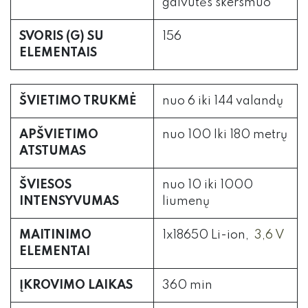
galvutės skersmuo
SVORIS (G) SU
156
ELEMENTAIS
ŠVIETIMO TRUKMĖ
nuo 6 iki 144 valandų
APŠVIETIMO
nuo 100 Iki 180 metrų
ATSTUMAS
ŠVIESOS
nuo 10 iki 1000
INTENSYVUMAS
liumenų
MAITINIMO
1x18650 Li-ion,
3,6 V
ELEMENTAI
ĮKROVIMO LAIKAS
360 min