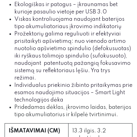
Ekologiškas ir patogus – įkraunamas bet
kurioje pasaulio vietoje per USB 3.0
Viskas kontroliuojama naudojant baterijos
tipo akumuliatoriaus įkrovimo indikatorių
Prožektorių galima reguliuoti ir efektyviai
prisitaikyti apšvietimą: nuo vienodo artimo
nuotolio apšvietimo spindulio (defokusuotas)
iki ryškaus tolimojo spindulio (sufokusuoto),
naudojant patentuotą pažangią fokusavimo
sistemą su reflektoriaus lęšiu. Yra trys
režimai.
Individualus priekinio žibinto pritaikymas prie
esamos naudojimo situacijos – Smart Light
technologijos dėka
Pridedamas dėklas, įkrovimo laidas, baterijos
tipo akumuliatorius ir kilpelė tvirtinimui.
IŠMATAVIMAI (CM)
13.3 ilgis. 3.2