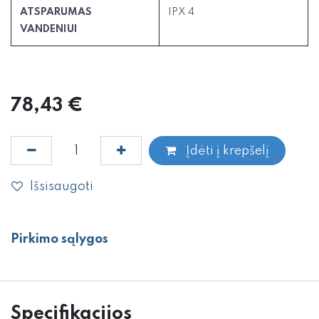
ATSPARUMAS
IPX 4
VANDENIUI
78,43
€
Įdėti į krepšelį
Išsisaugoti
Pirkimo sąlygos
Specifikacijos