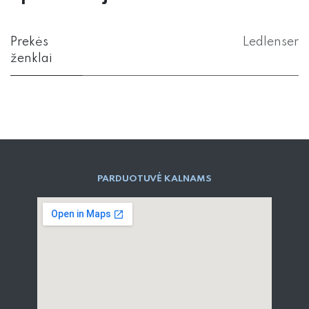
Prekės
Ledlenser
ženklai
PARD​UOTUVĖ​ KALNAMS