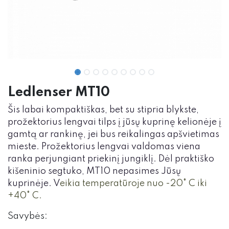
Ledlenser MT10
Šis labai kompaktiškas, bet su stipria blykste,
prožektorius lengvai tilps į jūsų kuprinę kelionėje į
gamtą ar rankinę, jei bus reikalingas apšvietimas
mieste. Prožektorius lengvai valdomas viena
ranka perjungiant priekinį jungiklį. Dėl praktiško
kišeninio segtuko, MT10 nepasimes Jūsų
kuprinėje. V
eikia temperatūroje nuo -20° C iki
+40° C.
Savybės: