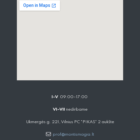
I–V
09:00–17:00
VI–VII
nedirbame
Ukmergės g. 221, Vilnius PC "PIKAS" 2 aukšte
prof@montismagia.lt