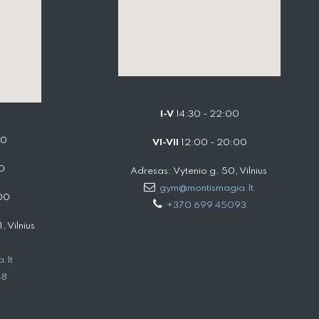
I-V
14:30 - 22:00
00
VI-VII
12:00 - 20:00
0
Adresas: Vytenio g. 50, Vilnius
gym@montismagia.lt
00
+370 699 45093
 Vilnius
.lt
48