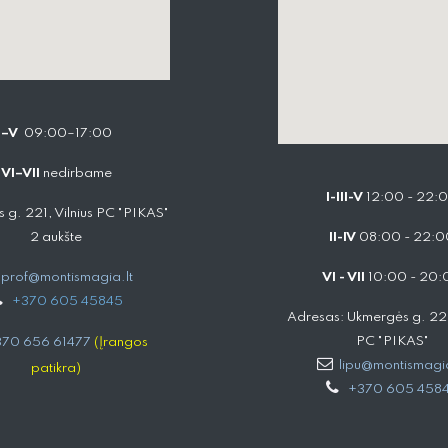
I–V
09:00–17:00
VI–VII
nedirbame
I-III-V
12:00 - 22:
 g. 221, Vilnius PC "PIKAS"
2 aukšte
II-IV
08:00 - 22:0
prof@montismagia.lt
VI - VII
10:00 - 20:
+
370 605 4584​5
Adresas: Ukmergės g. 221,
PC "PIKAS"
70 656 61477
(Įrangos
lipu@montismagia
patikra)
+370 605 458