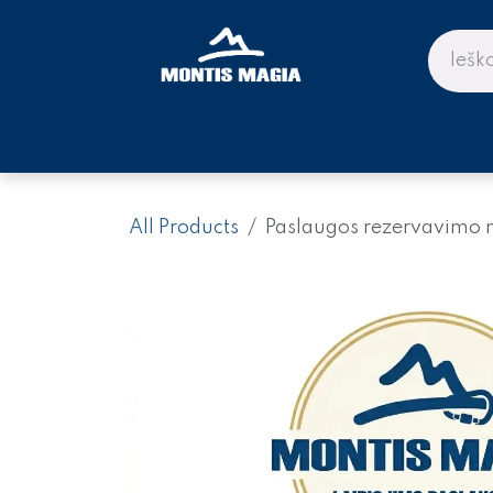
Skip to Content
PARDUOTUVĖ KALNAMS IR KE
All Products
Paslaugos rezervavimo 