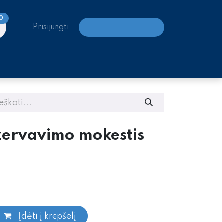
0
Prisijungti
LAIPIOJIMO CENTRAI
zervavimo mokestis
Įdėti į krepšelį