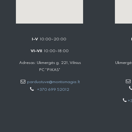
I–V
10:00–20:00
VI–VII
10:00–18:00
Adresas: Ukmergės g. 221, Vilnius
Ukmergės
PC "PIKAS"
parduotuve@montismagia.lt
+370 699 52012
+3