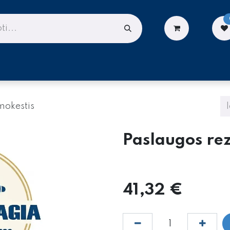
LIONĖMS
DARBUI AUKŠTYJE
PASLAUGOS
mokestis
Paslaugos re
41,32
€