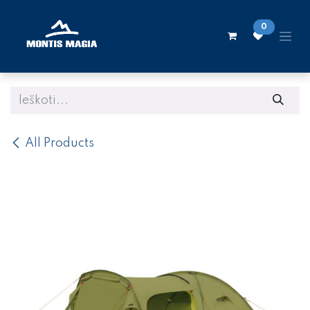
Skip to Content
0
All Products