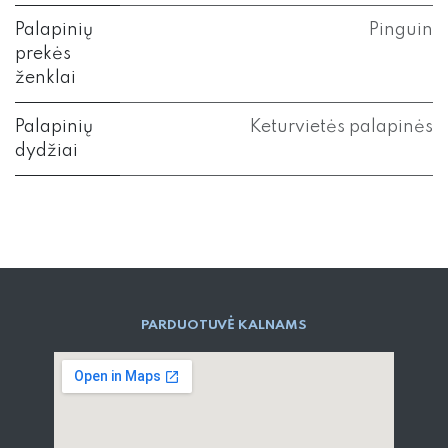
Palapinių
Pinguin
prekės
ženklai
Palapinių
Keturvietės palapinės
dydžiai
PARD​UOTUVĖ​ KALNAMS