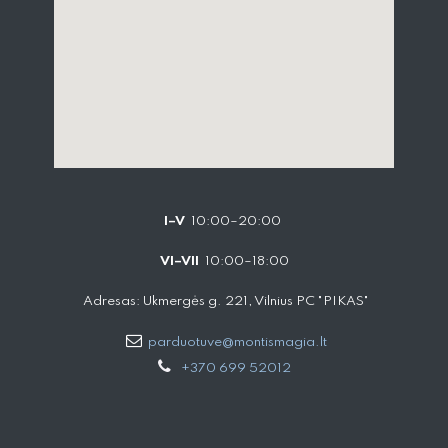
I–V
10:00–20:00
VI–VII
10:00–18:00
Adresas: Ukmergės g. 221, Vilnius PC "PIKAS"
parduotuve@montismagia.lt
+370 699 52012