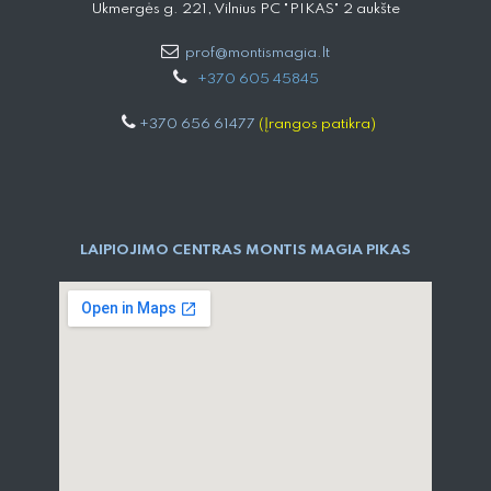
Ukmergės g. 221, Vilnius PC "PIKAS" 2 aukšte
prof@montismagia.lt
+
370 605 4584​5
+370 656 61477
(Įrangos patikra)
LAIPIOJIMO CENTRAS MONTIS MAGIA PIKAS