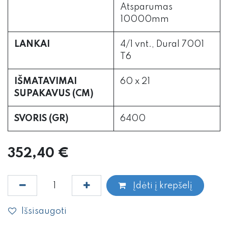
Atsparumas
10000mm
LANKAI
4/1 vnt., Dural 7001
T6
IŠMATAVIMAI
60 x 21
SUPAKAVUS (CM)
SVORIS (GR)
6400
352,40
€
Įdėti į krepšelį
Išsisaugoti