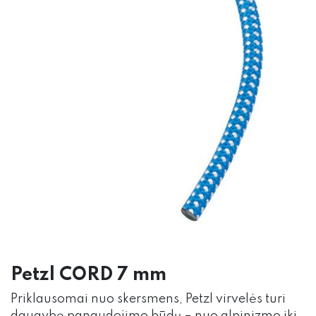
Petzl CORD 7 mm
Priklausomai nuo skersmens, Petzl virvelės turi
daugybę panaudojimo būdų – nuo ​​alpinizmo iki