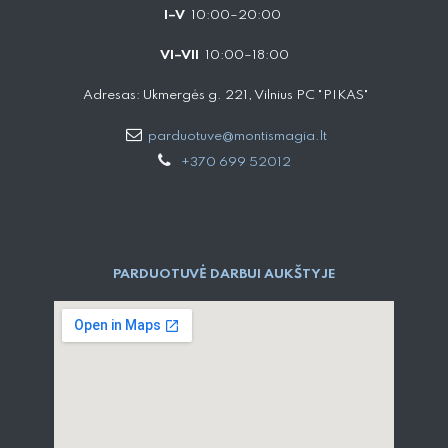
I–V
10:00–20:00
VI–VII
10:00–18:00
Adresas: Ukmergės g. 221, Vilnius PC "PIKAS"
parduotuve@montismagia.lt
+370 699 52012
PARDUOTUVĖ DARBUI AUKŠTYJE