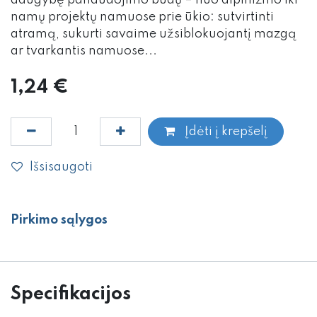
namų projektų namuose prie ūkio: sutvirtinti
atramą, sukurti savaime užsiblokuojantį mazgą
ar tvarkantis namuose...
1,24
€
Įdėti į krepšelį
Išsisaugoti
Pirkimo sąlygos
Specifikacijos