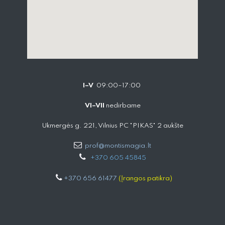
I–V
09:00–17:00
VI–VII
nedirbame
Ukmergės g. 221, Vilnius PC "PIKAS" 2 aukšte
prof@montismagia.lt
+
370 605 4584​5
+370 656 61477
(Įrangos patikra)