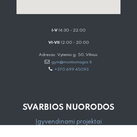
I-V
14:30 - 22:00
VI-VII
12:00 - 20:00
Adresas: Vytenio g. 50, Vilnius
gym@montismagia.lt
+370 699 45093
SVARBIOS NUORODOS
Įgyvendinami projektai
Pirkimo pardavimo sąlygos