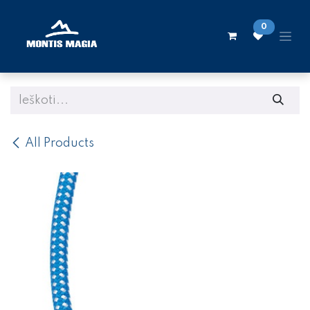
Skip to Content
0
All Products