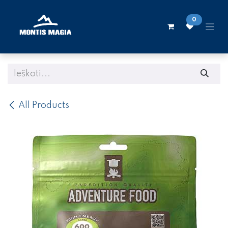
Skip to Content
0
All Products