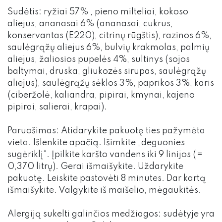
Sudėtis: ryžiai 57% , pieno milteliai, kokoso
aliejus, ananasai 6% (ananasai, cukrus,
konservantas (E220), citrinų rūgštis), razinos 6%,
saulėgrąžų aliejus 6%, bulvių krakmolas, palmių
aliejus, žaliosios pupelės 4%, sultinys (sojos
baltymai, druska, gliukozės sirupas, saulėgrąžų
aliejus), saulėgrąžų sėklos 3%, paprikos 3%, karis
(ciberžolė, kaliandra, pipirai, kmynai, kajeno
pipirai, salierai, krapai).
Paruošimas: Atidarykite pakuotę ties pažymėta
vieta. Išlenkite apačią. Išimkite „deguonies
sugėriklį“. Įpilkite karšto vandens iki 9 linijos (=
0,370 litrų). Gerai išmaišykite. Uždarykite
pakuotę. Leiskite pastovėti 8 minutes. Dar kartą
išmaišykite. Valgykite iš maišelio, mėgaukitės.
Alergiją sukelti galinčios medžiagos: sudėtyje yra