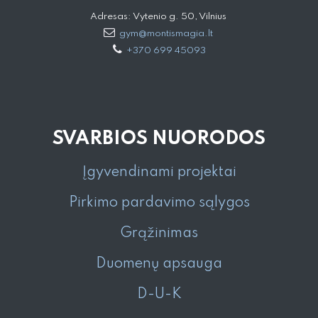
Adresas: Vytenio g. 50, Vilnius
gym@montismagia.lt
+370 699 45093
SVARBIOS NUORODOS
Įgyvendinami projektai
Pirkimo pardavimo sąlygos
Grąžinimas
Duomenų apsauga
D-U-K