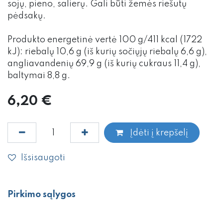
sojų, pieno, salierų. Gali būti žemės riešutų
pėdsakų.
Produkto energetinė vertė 100 g/411 kcal (1722
kJ): riebalų 10,6 g (iš kurių sočiųjų riebalų 6,6 g),
angliavandenių 69,9 g (iš kurių cukraus 11,4 g),
baltymai 8,8 g.
6,20
€
Įdėti į krepšelį
Išsisaugoti
Pirkimo sąlygos