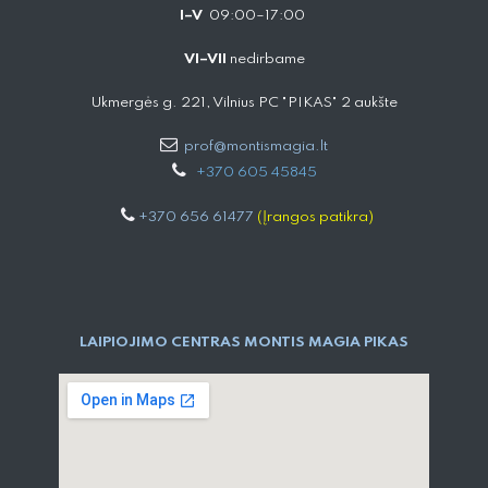
I–V
09:00–17:00
VI–VII
nedirbame
Ukmergės g. 221, Vilnius PC "PIKAS" 2 aukšte
prof@montismagia.lt
+
370 605 4584​5
+370 656 61477
(Įrangos patikra)
LAIPIOJIMO CENTRAS MONTIS MAGIA PIKAS