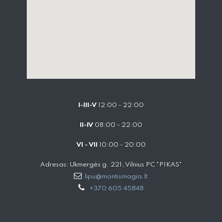
I-III-V
12:00 - 22:00
II-IV
08:00 - 22:00
VI - VII
10:00 - 20:00
Adresas: Ukmergės g. 221, Vilnius PC "PIKAS"
lipu@montismagia.lt
+370 605 45848