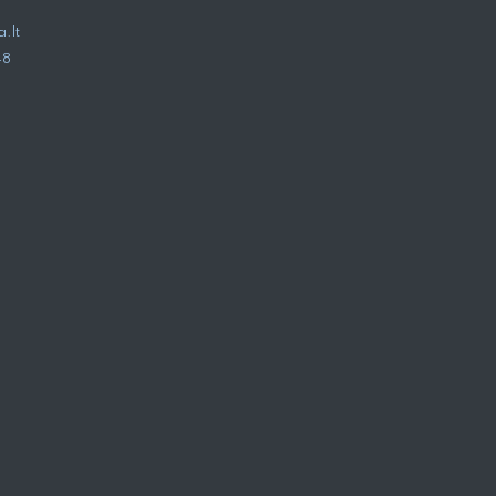
.lt
48