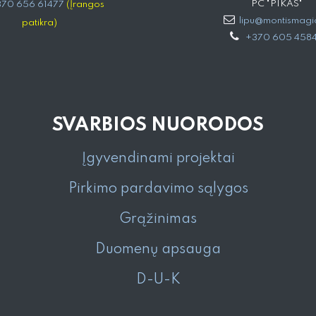
PC "PIKAS"
70 656 61477
(Įrangos
lipu@montismagia
patikra)
+370 605 458
SVARBIOS NUORODOS
Įgyvendinami projektai
Pirkimo pardavimo sąlygos
Grąžinimas
Duomenų apsauga
D-U-K