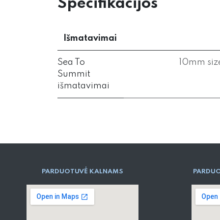
Specifikacijos
Išmatavimai
Sea To
10mm size
Summit
išmatavimai
PARD​UOTUVĖ​ KALNAMS
PARDUO