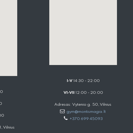
I-V
14:30 - 22:00
00
VI-VII
12:00 - 20:00
0
Adresas: Vytenio g. 50, Vilnius
gym@montismagia.lt
00
+370 699 45093
 Vilnius