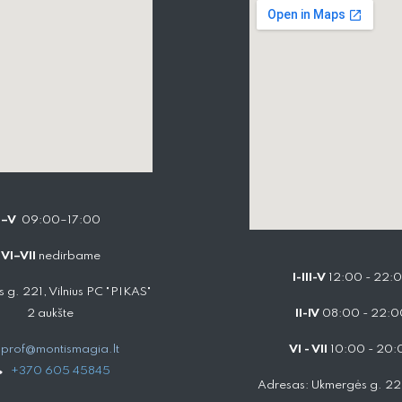
I–V
09:00–17:00
VI–VII
nedirbame
I-III-V
12:00 - 22:
 g. 221, Vilnius PC "PIKAS"
2 aukšte
II-IV
08:00 - 22:0
prof@montismagia.lt
VI - VII
10:00 - 20:
+
370 605 4584​5
Adresas: Ukmergės g. 221,