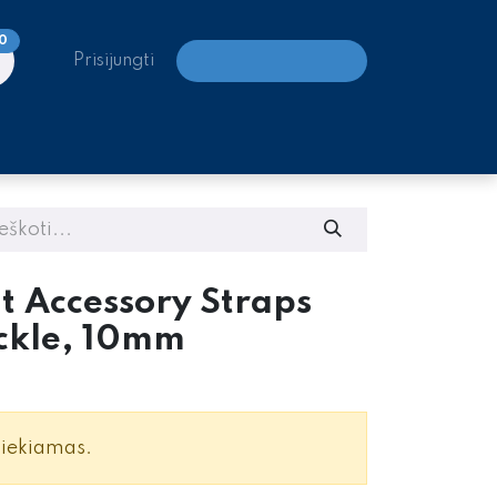
0
Prisijungti
LAIPIOJIMO CENTRAI
t Accessory Straps
uckle, 10mm
siekiamas.