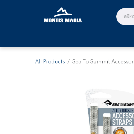
Skip to Content
PARDUOTUVĖ KALNAMS IR KE
All Products
Sea To Summit Accessory