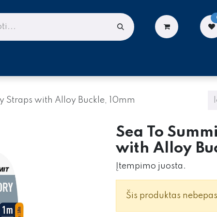
LIONĖMS
DARBUI AUKŠTYJE
PASLAUGOS
 Straps with Alloy Buckle, 10mm
Sea To Summi
with Alloy B
Įtempimo juosta.
Šis produktas nebepa