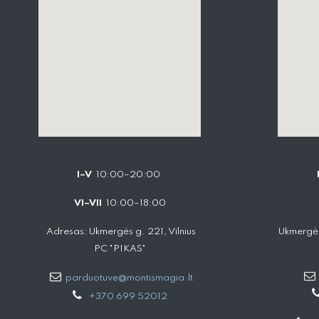
I–V
10:00–20:00
VI–VII
10:00–18:00
Adresas: Ukmergės g. 221, Vilnius
Ukmergės
PC "PIKAS"
parduotuve@montismagia.lt
+370 699 52012