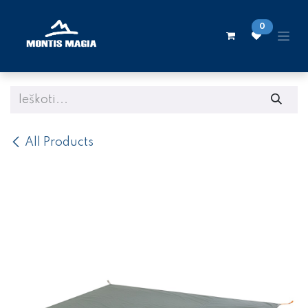
Skip to Content
0
All Products