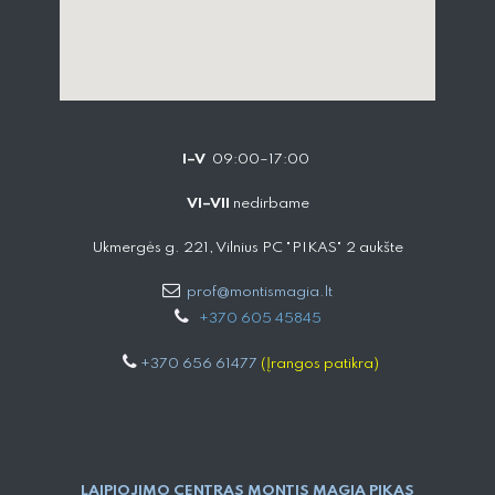
I–V
09:00–17:00
VI–VII
nedirbame
Ukmergės g. 221, Vilnius PC "PIKAS" 2 aukšte
prof@montismagia.lt
+
370 605 4584​5
+370 656 61477
(Įrangos patikra)
LAIPIOJIMO CENTRAS MONTIS MAGIA PIKAS