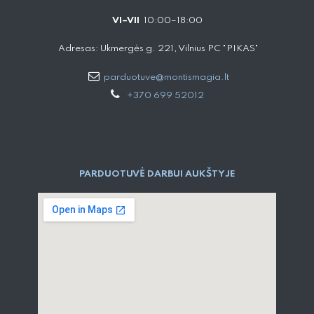
VI–VII
10:00–18:00
Adresas: Ukmergės g. 221, Vilnius PC "PIKAS"
parduotuve@montismagia.lt
+370 699 52012
PARDUOTUVĖ DARBUI AUKŠTYJE