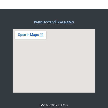
PARD​UOTUVĖ​ KALNAMS
I–V
10:00–20:00