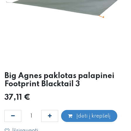
Big Agnes paklotas palapinei
Footprint Blacktail 3
37,11
€
Įdėti į krepšelį
Išsisaugoti