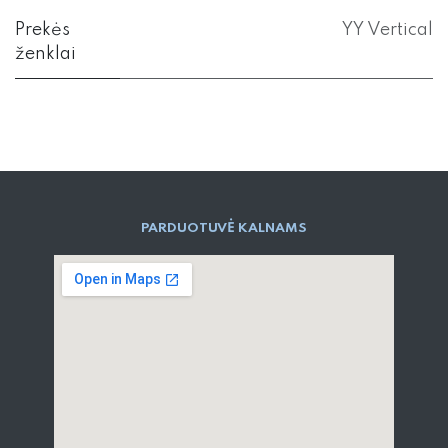
Prekės
YY Vertical
ženklai
PARD​UOTUVĖ​ KALNAMS