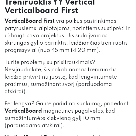
Treniruoklis YY Vertical
Verticalboard First
VerticalBoard First
yra puikus pasirinkimas
patyrusiems laipiotojams, norintiems sustiprėti ir
užbaigti savo projektus. Jis siūlo įvairias
skirtingas gylio parinktis, leidžiančias treniruotis
progresyviai (nuo 45 mm iki 20 mm).
Turite problemų su prisitraukimais?
Nesijaudinkite, šis pakabinamas treniruoklis
leidžia pritvirtinti juostą, kad lengvintumėte
pratimus, sumažinant svorį (parduodama
atskirai).
Per lengva? Galite padidinti sunkumą, pridedant
VerticalBoard
magnetines pagalvėles, kad
sumažintumėte kiekvieną gylį 10 mm
(parduodama atskirai).