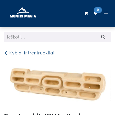
Skip to Content
0
Kybiai ir treniruokliai