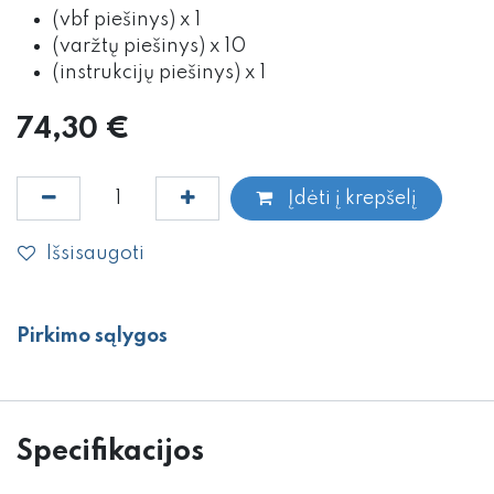
(vbf piešinys) x 1
(varžtų piešinys) x 10
(instrukcijų piešinys) x 1
74,30
€
Įdėti į krepšelį
Išsisaugoti
Pirkimo sąlygos
Specifikacijos