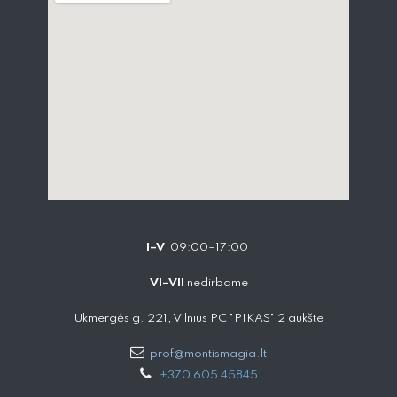
I–V
09:00–17:00
VI–VII
nedirbame
Ukmergės g. 221, Vilnius PC "PIKAS" 2 aukšte
prof@montismagia.lt
+
370 605 4584​5