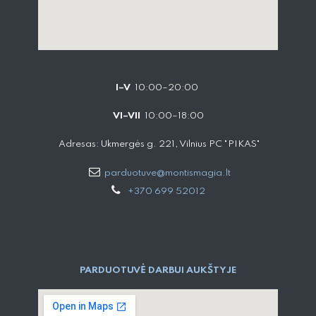
I–V
10:00–20:00
VI–VII
10:00–18:00
Adresas: Ukmergės g. 221, Vilnius PC "PIKAS"
parduotuve@montismagia.lt
+370 699 52012
PARDUOTUVĖ DARBUI AUKŠTYJE