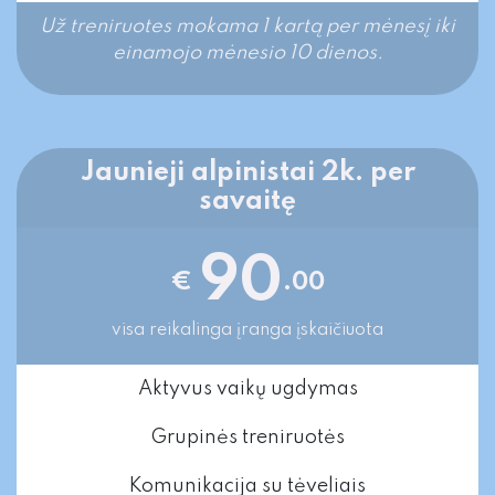
Už treniruotes mokama 1 kartą per mėnesį iki
einamojo mėnesio 10 dienos.
Jaunieji alpinistai 2k. per
savaitę
90
€
.00
visa reikalinga įranga įskaičiuota
Aktyvus vaikų ugdymas
Grupinės treniruotės
Komunikacija su tėveliais