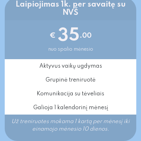
Laipiojimas 1k. per savaitę su
NVŠ
35
€
.00
nuo spalio mėnesio
Aktyvus vaikų ugdymas
Grupinė treniruotė
Komunikacija su tėveliais
Galioja 1 kalendorinį mėnesį
Už treniruotes mokama 1 kartą per mėnesį iki
einamojo mėnesio 10 dienos.