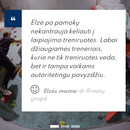
Elzė po pamokų
nekantrauja keliauti į
laipiojimo treniruotes. Labai
džiaugiamės treneriais,
kurie ne tik treniruotes veda,
bet ir tampa vaikams
autoritetingu pavyzdžiu.
Elzės mama
•6-9 metų
grupė