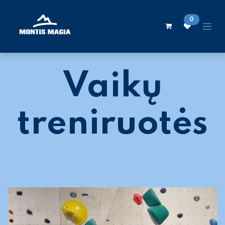
Skip to Content
0
Vaikų
treniruotės