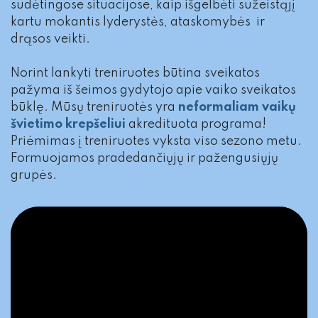
sudėtingose situacijose, kaip išgelbėti sužeistąjį
kartu mokantis lyderystės, ataskomybės ir
drąsos veikti.
Norint lankyti treniruotes būtina sveikatos
pažyma iš šeimos gydytojo apie vaiko sveikatos
būklę. Mūsų treniruotės yra
neformaliam vaikų
švietimo krepšeliui
akredituota
programa!
Priėmimas į treniruotes vyksta viso sezono metu.
Formuojamos pradedančiųjų ir pažengusiųjų
grupės.