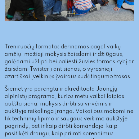
Treniruočių formatas derinamas pagal vaikų
amžių: mažieji mokysis žaisdami ir džiūgaus,
galėdami užlipti bei paliesti žuvies formos kybį ar
žaisdami Twister‘į ant sienos, o vyresnieji
azartiškai įveikinės įvairaus sudėtingumo trasas.
Šiemet yra parengta ir akredituota Jaunųjų
alpinistų programa, kurios metu vaikai laipios
aukšta siena, mokysis dirbti su virvėmis ir
aukštyje reikalinga įranga. Vaikai bus mokomi ne
tik techninių lipimo ir saugaus veikimo aukštyje
pagrindų, bet ir kaip dirbti komandoje, kaip
pasitikėti draugu, kaip priimti sprendimus