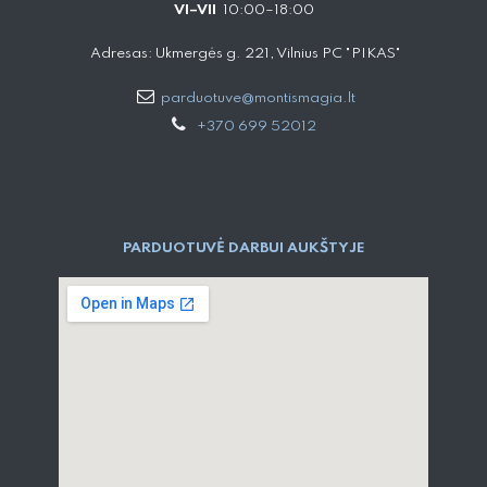
VI–VII
10:00–18:00
Adresas: Ukmergės g. 221, Vilnius PC "PIKAS"
parduotuve@montismagia.lt
+370 699 52012
PARDUOTUVĖ DARBUI AUKŠTYJE