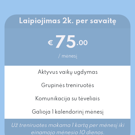
Laipiojimas 2k. per savaitę
75
€
.00
/ mėnesį
Aktyvus vaikų ugdymas
Grupinės treniruotės
Komunikacija su tėveliais
Galioja 1 kalendorinį mėnesį
Už treniruotes mokama 1 kartą per mėnesį iki
einamojo mėnesio 10 dienos.