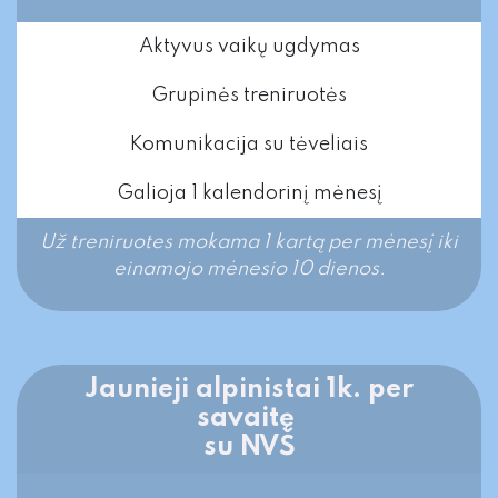
Aktyvus vaikų ugdymas
Grupinės treniruotės
Komunikacija su tėveliais
Galioja 1 kalendorinį mėnesį
Už treniruotes mokama 1 kartą per mėnesį iki
einamojo mėnesio 10 dienos.​
Jaunieji alpinistai 1k. per
savaitę
su NVŠ