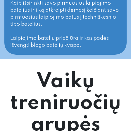
Kaip išsirinkti savo pirmuosius laipiojimo
batelius ir į ką atkreipti dėmesį keičiant savo
pirmuosius laipiojimo batus į techniškesnio
tipo batelius.
Laipiojimo batelių priežiūra ir kas padės
išvengti blogo batelių kvapo.
Vaikų
treniruočių
grupės