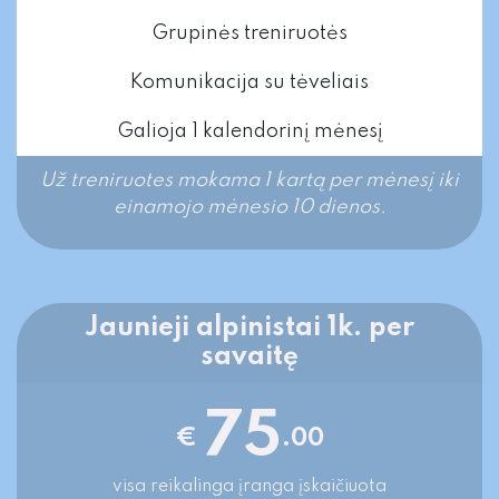
Grupinės treniruotės
Komunikacija su tėveliais
Galioja 1 kalendorinį mėnesį
Už treniruotes mokama 1 kartą per mėnesį iki
einamojo mėnesio 10 dienos.​
Jaunieji alpinistai 1k. per
savaitę
75
€
.00
visa reikalinga įranga įskaičiuota