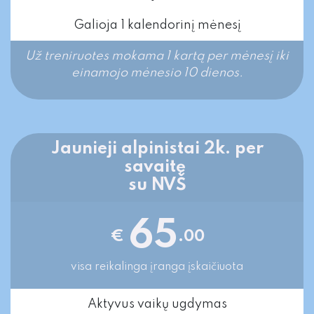
Galioja 1 kalendorinį mėnesį
Už treniruotes mokama 1 kartą per mėnesį iki
einamojo mėnesio 10 dienos.​
Jaunieji alpinistai 2k. per
savaitę
su NVŠ
65
€
.00
visa reikalinga įranga įskaičiuota
Aktyvus vaikų ugdymas