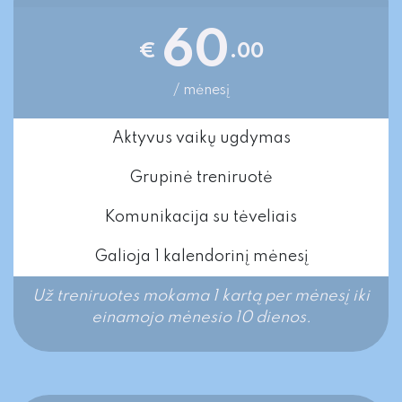
60
€
.00
/ mėnesį
Aktyvus vaikų ugdymas
Grupinė treniruotė
Komunikacija su tėveliais
Galioja 1 kalendorinį mėnesį
Už treniruotes mokama 1 kartą per mėnesį iki
einamojo mėnesio 10 dienos.