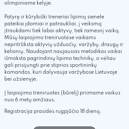
olimpiniame kelyje.
Patyrę ir kūrybiški treneriai lipimą sienele
pateikia įdomiai ir patraukliai, į veiksmą
įtraukdami tiek labai aktyvų, tiek ramesnį vaiką.
Mūsų laipiojimo treniruotėse vaikams
nepritrūksta aktyvių užduočių, varžybų, draugų ir
kelionių. Naudojant naujausias metodikas vaikai
išmoksta pagrindinių lipimo technikų, o vėliau
gali prisijungti prie stiprios sportininkų
komandos, kuri dalyvauja varžybose Lietuvoje
bei užsienyje.
Į laipiojimo treniruotes (būrelį) priimame vaikus
nuo 6 metų amžiaus.
Registracija prasidės rugpjūčio 18 dieną.
RR