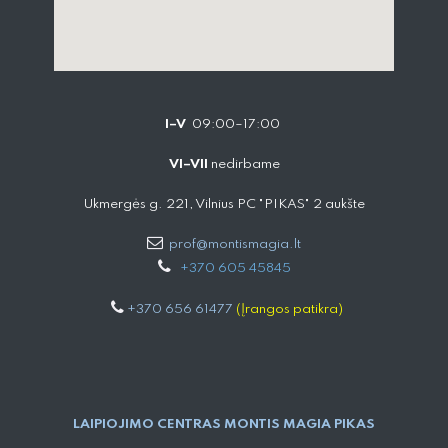
I–V
09:00–17:00
VI–VII
nedirbame
Ukmergės g. 221, Vilnius PC "PIKAS" 2 aukšte
prof@montismagia.lt
+
370 605 4584​5
+370 656 61477
(Įrangos patikra)
LAIPIOJIMO CENTRAS MONTIS MAGIA PIKAS