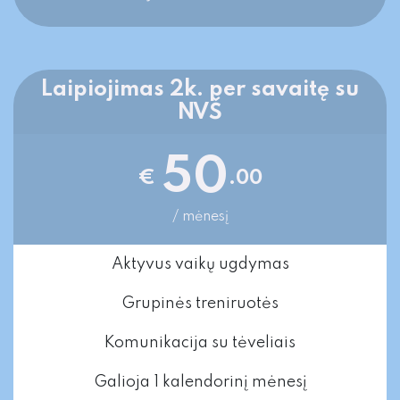
Laipiojimas 2k. per savaitę su
NVŠ
50
€
.00
/ mėnesį
Aktyvus vaikų ugdymas
Grupinės treniruotės
Komunikacija su tėveliais
Galioja 1 kalendorinį mėnesį